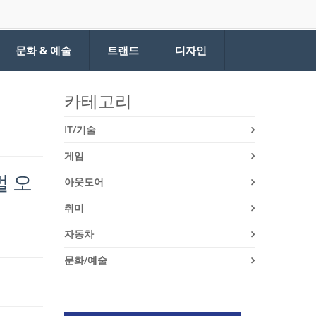
문화 & 예술
트랜드
디자인
카테고리
IT/기술
게임
벌 오
아웃도어
취미
자동차
문화/예술