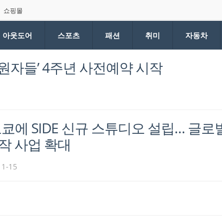
쇼핑몰
아웃도어
스포츠
패션
취미
자동차
구원자들’ 4주년 사전예약 시작
 도쿄에 SIDE 신규 스튜디오 설립… 글로
작 사업 확대
11-15