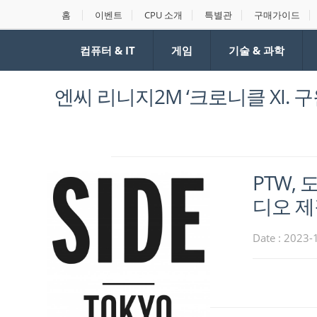
홈
이벤트
CPU 소개
특별관
구매가이드
컴퓨터 & IT
게임
기술 & 과학
엔씨 리니지2M ‘크로니클 XI. 
PTW,
디오 제
Date : 2023-