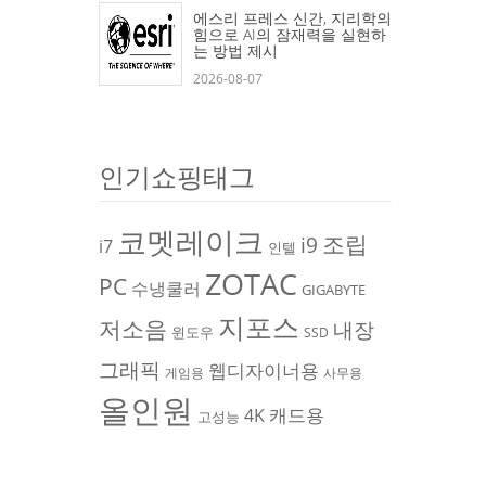
에스리 프레스 신간, 지리학의
힘으로 AI의 잠재력을 실현하
는 방법 제시
2026-08-07
인기쇼핑태그
코멧레이크
조립
i9
i7
인텔
ZOTAC
PC
수냉쿨러
GIGABYTE
지포스
저소음
내장
윈도우
SSD
그래픽
웹디자이너용
게임용
사무용
올인원
캐드용
4K
고성능