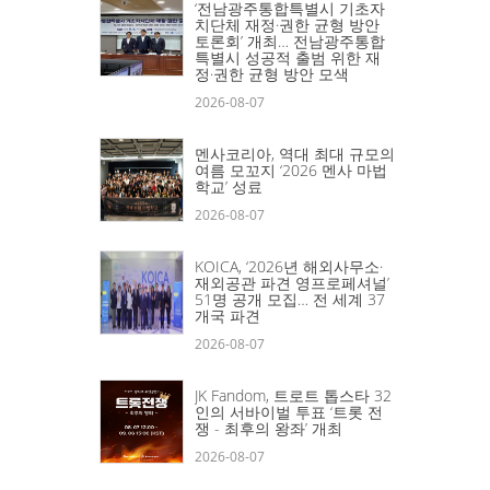
‘전남광주통합특별시 기초자
치단체 재정·권한 균형 방안
토론회’ 개최… 전남광주통합
특별시 성공적 출범 위한 재
정·권한 균형 방안 모색
2026-08-07
멘사코리아, 역대 최대 규모의
여름 모꼬지 ‘2026 멘사 마법
학교’ 성료
2026-08-07
KOICA, ‘2026년 해외사무소·
재외공관 파견 영프로페셔널’
51명 공개 모집… 전 세계 37
개국 파견
2026-08-07
JK Fandom, 트로트 톱스타 32
인의 서바이벌 투표 ‘트롯 전
쟁 - 최후의 왕좌’ 개최
2026-08-07