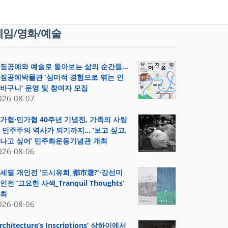
게임/영화/예술
짚공예와 예술로 돌아보는 삶의 순간들…
짚공예박물관 ‘심미적 경험으로 엮는 인
바구니’ 운영 및 참여자 모집
026-08-07
가협·민가협 40주년 기념전, 가족의 사랑
 민주주의 역사가 되기까지… ‘보고 싶고,
나고 싶어’ 민주화운동기념관 개최
026-08-06
세열 개인전 ‘도시유희_都市遊?’·강선미
인전 ‘고요한 사색_Tranquil Thoughts’
최
026-08-06
Architecture’s Inscriptions’ 상하이에서