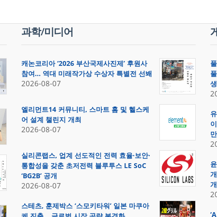
과학/미디어
캐논코리아 ‘2026 부산국제사진제’ 후원사
풀
참여… 역대 미래작가상 수상자 특별전 선봬
풀
2026-08-07
생
2
엘리먼트14 커뮤니티, 스마트 홈 및 헬스케
유
어 설계 챌린지 개최
이
2026-08-07
만
2
실리콘랩스, 업계 선도적인 전력 효율·보안·
윤
통합성을 갖춘 초저전력 블루투스 LE SoC
개
‘BG2B’ 공개
개
2026-08-07
2
스테츠, 훈제박스 ‘스모키타워’ 일본 마쿠아
‘
케 진출… 글로벌 시장 공략 본격화