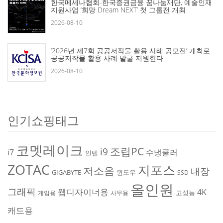
한국메세나협회-한국증권금융 꿈나눔재단, 예술인재
지원사업 ‘희망 Dream NEXT’ 첫 그룹전 개최
2026-08-10
‘2026년 제7회 공공저작물 활용 사례 공모전’ 개최로
공공저작물 활용 사례 발굴 지원한다
2026-08-10
인기쇼핑태그
코멧레이크
조립PC
i9
i7
수냉쿨러
인텔
ZOTAC
지포스
저소음
내장
GIGABYTE
윈도우
SSD
올인원
그래픽
웹디자이너용
4K
고성능
게임용
사무용
캐드용