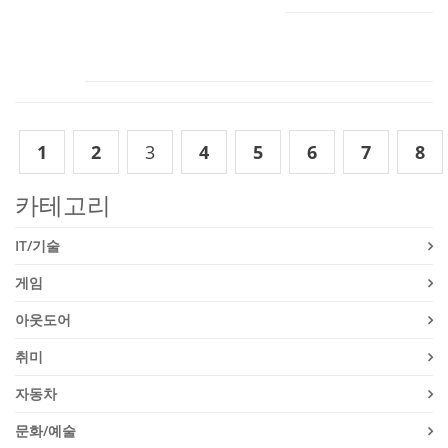
1
2
3
4
5
6
7
8
카테고리
IT/기술
게임
아웃도어
취미
자동차
문화/예술