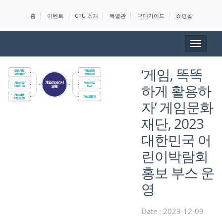
홈
이벤트
CPU 소개
특별관
구매가이드
쇼핑몰
Toggle
navigat
‘게임, 똑똑
하게 활용하
자’ 게임문화
재단, 2023
대한민국 어
린이박람회
홍보 부스 운
영
Date : 2023-12-09