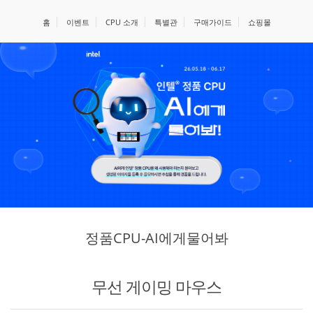
홈
이벤트
CPU 소개
특별관
구매가이드
쇼핑몰
정품CPU-AI에게물어봐
무선 게이밍 마우스