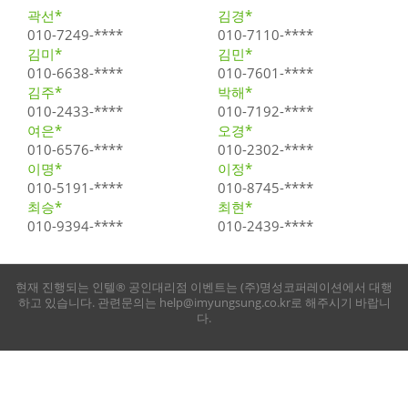
곽선*
김경*
010-7249-****
010-7110-****
김미*
김민*
010-6638-****
010-7601-****
김주*
박해*
010-2433-****
010-7192-****
여은*
오경*
010-6576-****
010-2302-****
이명*
이정*
010-5191-****
010-8745-****
최승*
최현*
010-9394-****
010-2439-****
현재 진행되는 인텔® 공인대리점 이벤트는 (주)명성코퍼레이션에서 대행
하고 있습니다. 관련문의는 help@imyungsung.co.kr로 해주시기 바랍니
다.