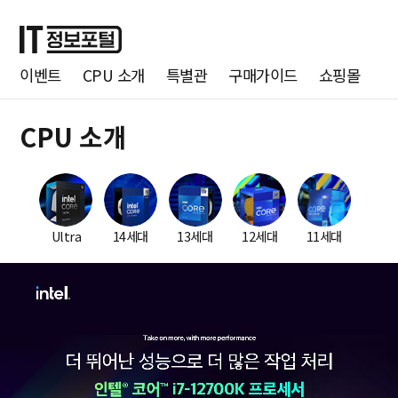
이벤트
CPU 소개
특별관
구매가이드
쇼핑몰
CPU 소개
Ultra
14세대
13세대
12세대
11세대