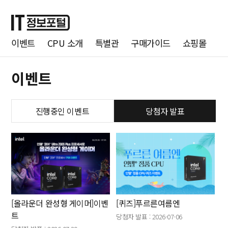
이벤트
CPU 소개
특별관
구매가이드
쇼핑몰
이벤트
진행중인 이벤트
당첨자 발표
[올라운더 완성형 게이머]이벤
[퀴즈]푸르른여름엔
트
당첨자 발표 : 2026-07-06