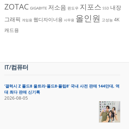
ZOTAC
지포스
저소음
내장
GIGABYTE
윈도우
SSD
올인원
그래픽
웹디자이너용
4K
고성능
게임용
사무용
캐드용
IT/컴퓨터
‘갤럭시 Z 폴드8 울트라·폴드8·플립8’ 국내 사전 판매 144만대, 역
대 최다 판매 신기록
2026-08-05