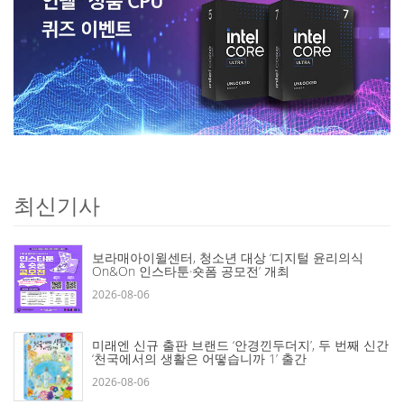
최신기사
보라매아이윌센터, 청소년 대상 ‘디지털 윤리의식
On&On 인스타툰·숏폼 공모전’ 개최
2026-08-06
미래엔 신규 출판 브랜드 ‘안경낀두더지’, 두 번째 신간
‘천국에서의 생활은 어떻습니까 1’ 출간
2026-08-06