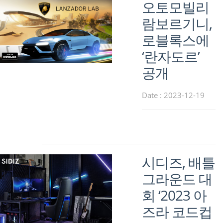
오토모빌리
람보르기니,
로블록스에
‘란자도르’
공개
Date : 2023-12-19
시디즈, 배틀
그라운드 대
회 ‘2023 아
즈라 코드컵