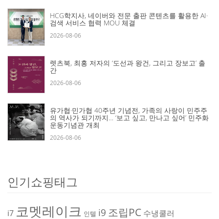
HCG학지사, 네이버와 전문 출판 콘텐츠를 활용한 AI·
검색 서비스 협력 MOU 체결
2026-08-06
렛츠북, 최홍 저자의 ‘도선과 왕건, 그리고 장보고’ 출
간
2026-08-06
유가협·민가협 40주년 기념전, 가족의 사랑이 민주주
의 역사가 되기까지… ‘보고 싶고, 만나고 싶어’ 민주화
운동기념관 개최
2026-08-06
인기쇼핑태그
코멧레이크
조립PC
i9
i7
수냉쿨러
인텔