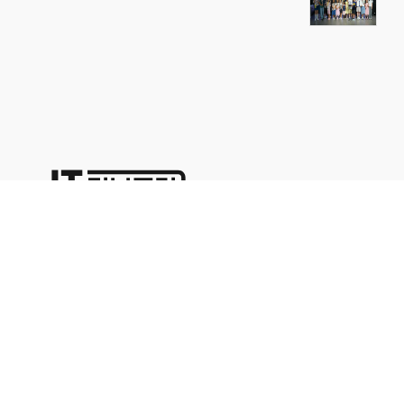
상호명:(주)명성코퍼레이션 주소:서울시 영등포구 경인로71길 70,
1402호
대표이사:이용석 사업자등록번호:676-86-00024 통신판매업신고
2015-서울영등포-0329
본사업자는 통신판매중개자이며 통신판매의 당사자가 아닙니다. 따라서 상품거래정보 및 거
래에 대하여 책임을 지지않습니다. 위에 표시된 상품정보나 가격은 해당 사이트의 사정으로
인해 다르거나 변경될 수 있으므로 충분한 정보를 확인하시고 구매하시기 바랍니다.문의 사
항은 해당업체의 고객센터를 이용해 주십시오.