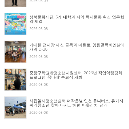
2026-08-09
성북문화재단, 5개 대학과 지역 독서문화 확산 업무협
약 체결
2026-08-08
거대한 전시장 대신 골목과 마을로, 양림골목비엔날레
개막 D-30
2026-08-08
중랑구학교밖청소년지원센터, 2026년 직업역량강화
프로그램 ‘꿈나래’ 수료식 개최
2026-08-08
시립일시청소년쉼터 더작은별·인천 유니버스, 휴가지
위기청소년 찾아 나서… ‘해변 아웃리치’ 전개
2026-08-08