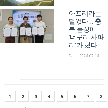
아프리카는
멀었다… 충
북 음성에
‘너구리 사파
리’가 떴다
Date : 2026-07-16
1
2
3
4
5
6
7
8