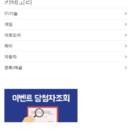
카테고리
IT/기술
게임
아웃도어
취미
자동차
문화/예술