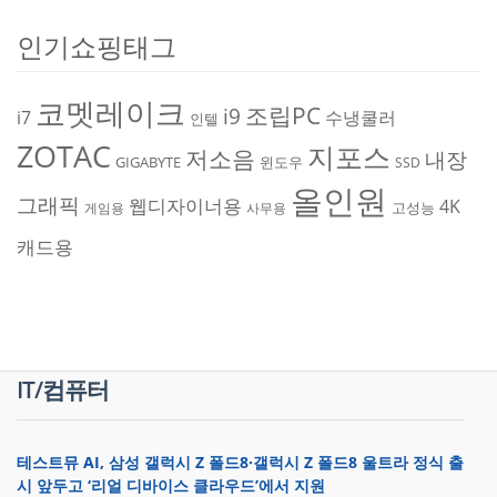
인기쇼핑태그
코멧레이크
조립PC
i9
i7
수냉쿨러
인텔
ZOTAC
지포스
저소음
내장
GIGABYTE
윈도우
SSD
올인원
그래픽
웹디자이너용
4K
고성능
게임용
사무용
캐드용
IT/컴퓨터
테스트뮤 AI, 삼성 갤럭시 Z 폴드8·갤럭시 Z 폴드8 울트라 정식 출
시 앞두고 ‘리얼 디바이스 클라우드’에서 지원