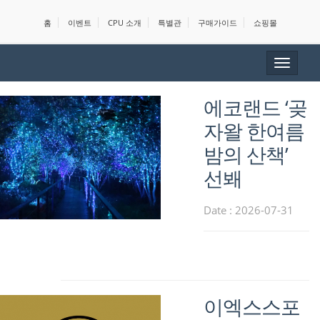
홈
이벤트
CPU 소개
특별관
구매가이드
쇼핑몰
Toggle
navigat
에코랜드 ‘곶
자왈 한여름
밤의 산책’
선봬
Date : 2026-07-31
이엑스스포