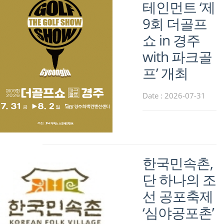
테인먼트 ‘제
9회 더골프
쇼 in 경주
with 파크골
프’ 개최
Date : 2026-07-31
한국민속촌,
단 하나의 조
선 공포축제
‘심야공포촌’