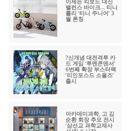
이제는 킥보드 대신
밸런스 바이크… 티니
롤리 ‘티니 주니어’ 3
월 론칭
?신개념 대전격투 카
드 게임 ‘루멘콘덴서’
6번째 확장 부스터팩
‘리인포스드 소울즈’
출시
아카데미과학, 고 김
순환 회장 추모 전시
‘삼선교 과학교재사