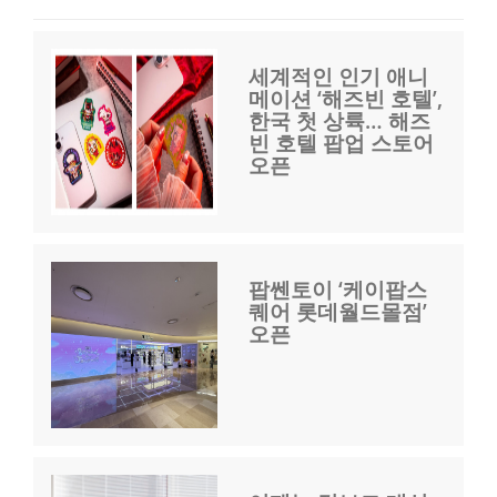
세계적인 인기 애니
메이션 ‘해즈빈 호텔’,
한국 첫 상륙… 해즈
빈 호텔 팝업 스토어
오픈
팝쎈토이 ‘케이팝스
퀘어 롯데월드몰점’
오픈