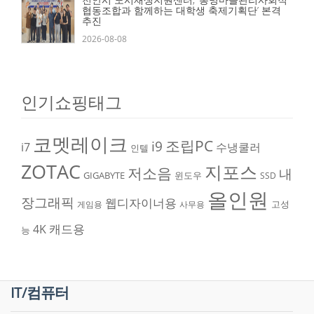
협동조합과 함께하는 대학생 축제기획단’ 본격
추진
2026-08-08
인기쇼핑태그
코멧레이크
조립PC
i9
i7
수냉쿨러
인텔
ZOTAC
지포스
저소음
내
GIGABYTE
윈도우
SSD
올인원
장그래픽
웹디자이너용
고성
게임용
사무용
캐드용
4K
능
IT/컴퓨터