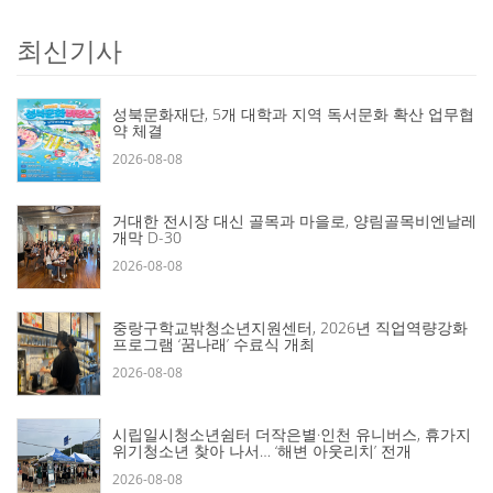
최신기사
성북문화재단, 5개 대학과 지역 독서문화 확산 업무협
약 체결
2026-08-08
거대한 전시장 대신 골목과 마을로, 양림골목비엔날레
개막 D-30
2026-08-08
중랑구학교밖청소년지원센터, 2026년 직업역량강화
프로그램 ‘꿈나래’ 수료식 개최
2026-08-08
시립일시청소년쉼터 더작은별·인천 유니버스, 휴가지
위기청소년 찾아 나서… ‘해변 아웃리치’ 전개
2026-08-08