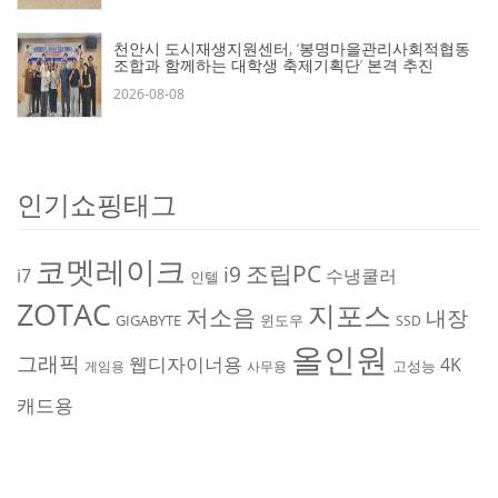
천안시 도시재생지원센터, ‘봉명마을관리사회적협동
조합과 함께하는 대학생 축제기획단’ 본격 추진
2026-08-08
인기쇼핑태그
코멧레이크
조립PC
i9
i7
수냉쿨러
인텔
ZOTAC
지포스
저소음
내장
GIGABYTE
윈도우
SSD
올인원
그래픽
웹디자이너용
4K
고성능
게임용
사무용
캐드용