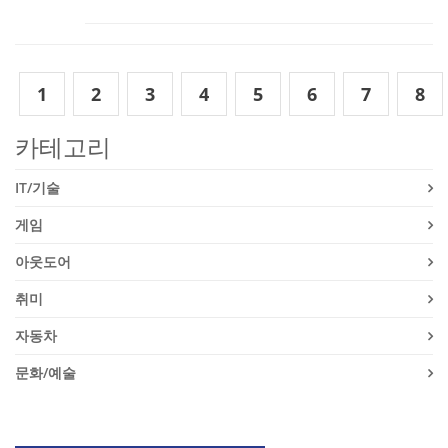
1
2
3
4
5
6
7
8
카테고리
IT/기술
게임
아웃도어
취미
자동차
문화/예술