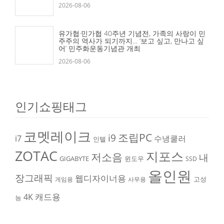
2026-08-06
유가협·민가협 40주년 기념전, 가족의 사랑이 민
주주의 역사가 되기까지… ‘보고 싶고, 만나고 싶
어’ 민주화운동기념관 개최
2026-08-06
인기쇼핑태그
코멧레이크
조립PC
i9
i7
수냉쿨러
인텔
ZOTAC
지포스
저소음
내
GIGABYTE
윈도우
SSD
올인원
장그래픽
웹디자이너용
고성
게임용
사무용
캐드용
4K
능