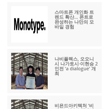
스마트폰 개인화 트
렌드 확산… 폰트로
완성하는 나만의 모
바일 경험
나비플렉스, 오오니
시 나가토시·이현승 2
인전 ‘a dialogue’ 개
최
비욘드아키텍처 ‘비