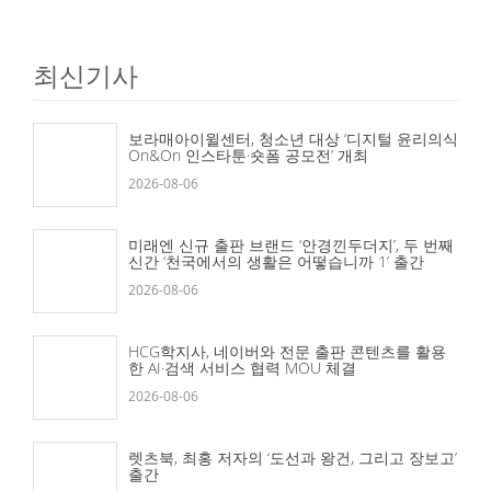
최신기사
보라매아이윌센터, 청소년 대상 ‘디지털 윤리의식
On&On 인스타툰·숏폼 공모전’ 개최
2026-08-06
미래엔 신규 출판 브랜드 ‘안경낀두더지’, 두 번째
신간 ‘천국에서의 생활은 어떻습니까 1’ 출간
2026-08-06
HCG학지사, 네이버와 전문 출판 콘텐츠를 활용
한 AI·검색 서비스 협력 MOU 체결
2026-08-06
렛츠북, 최홍 저자의 ‘도선과 왕건, 그리고 장보고’
출간