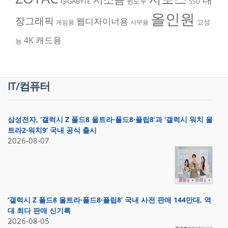
GIGABYTE
윈도우
SSD
올인원
장그래픽
웹디자이너용
고성
게임용
사무용
캐드용
4K
능
IT/컴퓨터
삼성전자, ‘갤럭시 Z 폴드8 울트라·폴드8·플립8’과 ‘갤럭시 워치 울
트라2·워치9’ 국내 공식 출시
2026-08-07
‘갤럭시 Z 폴드8 울트라·폴드8·플립8’ 국내 사전 판매 144만대, 역
대 최다 판매 신기록
2026-08-05