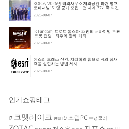
KOICA, ‘2026년 해외사무소·재외공관 파견 영프
로페셔널’ 51명 공개 모집… 전 세계 37개국 파견
2026-08-07
JK Fandom, 트로트 톱스타 32인의 서바이벌 투표
‘트롯 전쟁 - 최후의 왕좌’ 개최
2026-08-07
에스리 프레스 신간, 지리학의 힘으로 AI의 잠재
력을 실현하는 방법 제시
2026-08-07
인기쇼핑태그
코멧레이크
조립PC
i9
i7
수냉쿨러
인텔
ZOTAC
지포스
저소음
내