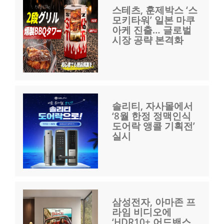
스테츠, 훈제박스 ‘스
모키타워’ 일본 마쿠
아케 진출… 글로벌
시장 공략 본격화
솔리티, 자사몰에서
‘8월 한정 정맥인식
도어락 앵콜 기획전’
실시
삼성전자, 아마존 프
라임 비디오에
‘HDR10+ 어드밴스