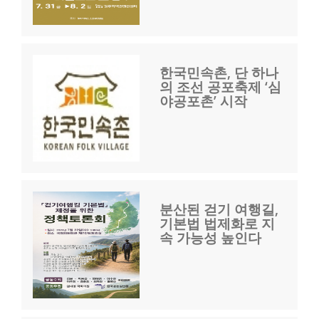
한국민속촌, 단 하나
의 조선 공포축제 ‘심
야공포촌’ 시작
분산된 걷기 여행길,
기본법 법제화로 지
속 가능성 높인다