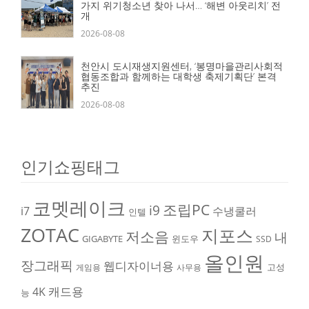
가지 위기청소년 찾아 나서… ‘해변 아웃리치’ 전
개
2026-08-08
천안시 도시재생지원센터, ‘봉명마을관리사회적
협동조합과 함께하는 대학생 축제기획단’ 본격
추진
2026-08-08
인기쇼핑태그
코멧레이크
조립PC
i9
i7
수냉쿨러
인텔
ZOTAC
지포스
저소음
내
GIGABYTE
윈도우
SSD
올인원
장그래픽
웹디자이너용
고성
게임용
사무용
캐드용
4K
능