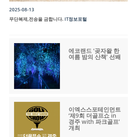
2025-08-13
무단복제,전송을 금합니다.
IT정보포털
에코랜드 ‘곶자왈 한
여름 밤의 산책’ 선봬
이엑스스포테인먼트
‘제9회 더골프쇼 in
경주 with 파크골프’
개최