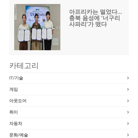
아프리카는 멀었다…
충북 음성에 ‘너구리
사파리’가 떴다
카테고리
IT/기술
게임
아웃도어
취미
자동차
문화/예술