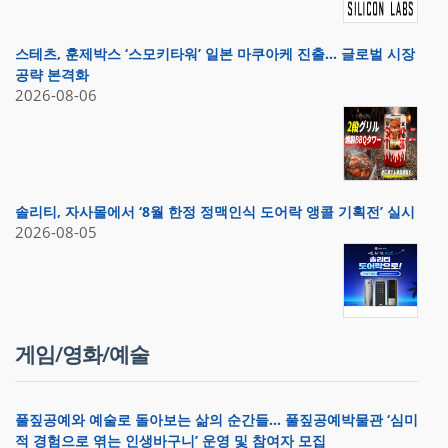
스테츠, 훈제박스 ‘스모키타워’ 일본 마쿠아케 진출… 글로벌 시장
공략 본격화
2026-08-06
솔리티, 자사몰에서 ‘8월 한정 정맥인식 도어락 앵콜 기획전’ 실시
2026-08-05
게임/영화/예술
풀짚공예와 예술로 돌아보는 삶의 순간들… 풀짚공예박물관 ‘심미
적 경험으로 엮는 인생바구니’ 운영 및 참여자 모집