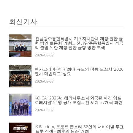
최신기사
‘전남광주통합특별시 기초자치단체 재정·권한 균
형 방안 토론회’ 개최… 전남광주통합특별시 성공
적 출범 위한 재정·권한 균형 방안 모색
2026-08-07
멘사코리아, 역대 최대 규모의 여름 모꼬지 ‘2026
멘사 마법학교’ 성료
2026-08-07
KOICA, ‘2026년 해외사무소·재외공관 파견 영프
로페셔널’ 51명 공개 모집… 전 세계 37개국 파견
2026-08-07
JK Fandom, 트로트 톱스타 32인의 서바이벌 투표
‘트롯 전쟁 - 최후의 왕좌’ 개최