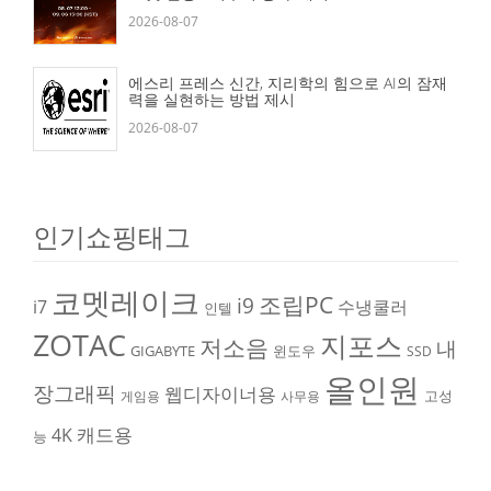
2026-08-07
에스리 프레스 신간, 지리학의 힘으로 AI의 잠재
력을 실현하는 방법 제시
2026-08-07
인기쇼핑태그
코멧레이크
조립PC
i9
i7
수냉쿨러
인텔
ZOTAC
지포스
저소음
내
GIGABYTE
윈도우
SSD
올인원
장그래픽
웹디자이너용
고성
게임용
사무용
캐드용
4K
능