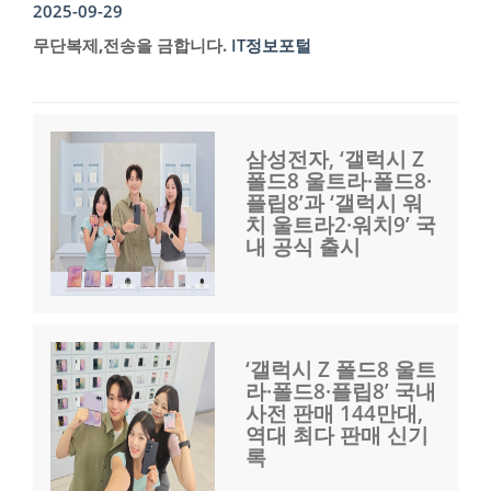
2025-09-29
무단복제,전송을 금합니다.
IT정보포털
삼성전자, ‘갤럭시 Z
폴드8 울트라·폴드8·
플립8’과 ‘갤럭시 워
치 울트라2·워치9’ 국
내 공식 출시
‘갤럭시 Z 폴드8 울트
라·폴드8·플립8’ 국내
사전 판매 144만대,
역대 최다 판매 신기
록