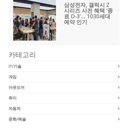
삼성전자, 갤럭시 Z
시리즈 사전 혜택 ‘종
료 D-3’… 1030세대
예약 인기
카테고리
IT/기술
게임
아웃도어
취미
자동차
문화/예술