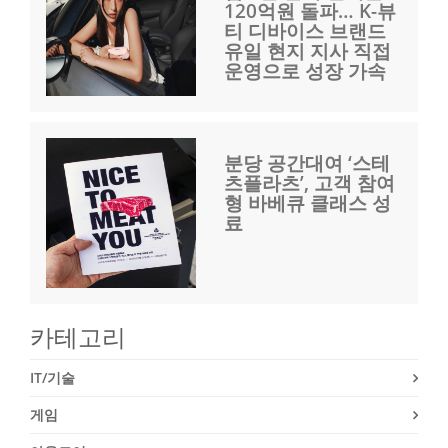
120억원 돌파… K-뷰
티 디바이스 브랜드
유일 현지 지사 직접
운영으로 성장 가속
분당 공간대여 ‘스테
츠플라츠’, 고객 참여
형 바베큐 클래스 성
료
카테고리
IT/기술
게임