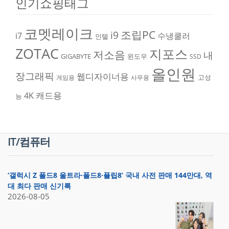
인기쇼핑태그
코멧레이크
조립PC
i9
i7
수냉쿨러
인텔
ZOTAC
지포스
저소음
내
GIGABYTE
윈도우
SSD
올인원
장그래픽
웹디자이너용
고성
게임용
사무용
캐드용
4K
능
IT/컴퓨터
‘갤럭시 Z 폴드8 울트라·폴드8·플립8’ 국내 사전 판매 144만대, 역
대 최다 판매 신기록
2026-08-05