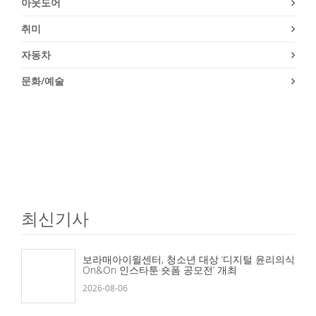
아웃도어
취미
자동차
문화/예술
최신기사
보라매아이윌센터, 청소년 대상 ‘디지털 윤리의식
On&On 인스타툰·숏폼 공모전’ 개최
2026-08-06