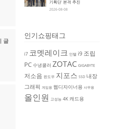
기획단’ 본격 추진
2026-08-08
인기쇼핑태그
기 글
코멧레이크
조립
i9
i7
인텔
ZOTAC
PC
수냉쿨러
GIGABYTE
지포스
저소음
내장
윈도우
SSD
그래픽
웹디자이너용
게임용
사무용
올인원
캐드용
4K
고성능