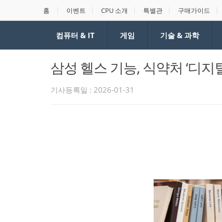
홈
이벤트
CPU 소개
특별관
구매가이드
컴퓨터 & IT
게임
기술 & 과학
삼성 헬스 기능, 식약처 ‘디
기사등록일 : 2026-01-31