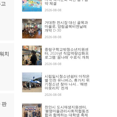
두고
약 체결
2026-08-08
거대한 전시장 대신 골목과
마을로, 양림골목비엔날레
개막 D-30
2026-08-08
중랑구학교밖청소년지원센
·워치
터, 2026년 직업역량강화프
로그램 ‘꿈나래’ 수료식 개최
2026-08-08
시립일시청소년쉼터 더작은
별·인천 유니버스, 휴가지 위
기청소년 찾아 나서… ‘해변
아웃리치’ 전개
2026-08-08
 판
천안시 도시재생지원센터,
‘봉명마을관리사회적협동조
합과 함께하는 대학생 축제