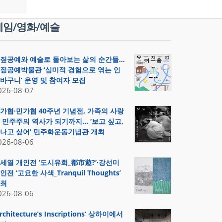
게임/영화/예술
짚공예와 예술로 돌아보는 삶의 순간들…
짚공예박물관 ‘심미적 경험으로 엮는 인
바구니’ 운영 및 참여자 모집
026-08-07
가협·민가협 40주년 기념전, 가족의 사랑
 민주주의 역사가 되기까지… ‘보고 싶고,
나고 싶어’ 민주화운동기념관 개최
026-08-06
세열 개인전 ‘도시유희_都市遊?’·강선미
인전 ‘고요한 사색_Tranquil Thoughts’
최
026-08-06
Architecture’s Inscriptions’ 상하이에서