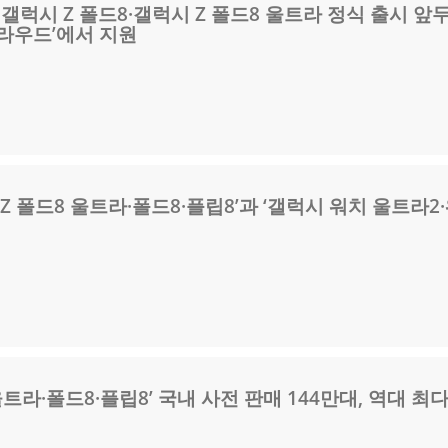
성 갤럭시 Z 폴드8·갤럭시 Z 폴드8 울트라 정식 출시 앞
클라우드’에서 지원
Z 폴드8 울트라·폴드8·플립8’과 ‘갤럭시 워치 울트라2
울트라·폴드8·플립8’ 국내 사전 판매 144만대, 역대 최다