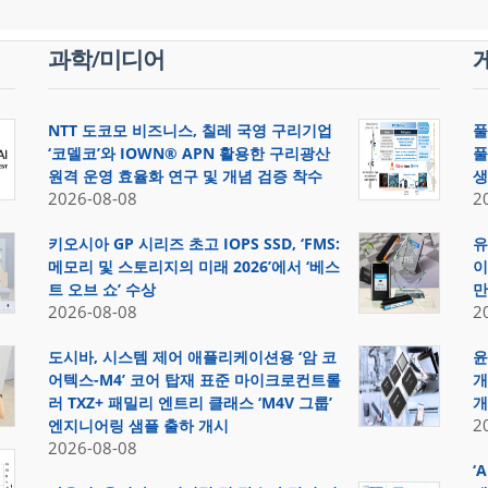
과학/미디어
NTT 도코모 비즈니스, 칠레 국영 구리기업
풀
‘코델코’와 IOWN® APN 활용한 구리광산
풀
원격 운영 효율화 연구 및 개념 검증 착수
생
2026-08-08
2
키오시아 GP 시리즈 초고 IOPS SSD, ‘FMS:
유
메모리 및 스토리지의 미래 2026’에서 ‘베스
이
트 오브 쇼’ 수상
만
2026-08-08
2
도시바, 시스템 제어 애플리케이션용 ‘암 코
윤
어텍스-M4’ 코어 탑재 표준 마이크로컨트롤
개
러 TXZ+ 패밀리 엔트리 클래스 ‘M4V 그룹’
개
2
엔지니어링 샘플 출하 개시
2026-08-08
‘