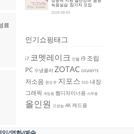
장동력 지원 열린강좌 ‘음원
녹음실습’ 참가자 모집
2026-08-05
 성료
인기쇼핑태그
코멧레이크
조립
i9
i7
인텔
ZOTAC
PC
수냉쿨러
GIGABYTE
지포스
저소음
내장
윈도우
SSD
그래픽
웹디자이너용
게임용
사무용
올인원
캐드용
4K
고성능
게임/영화/예술