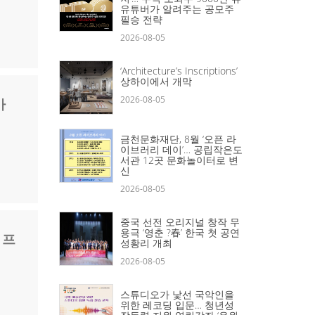
유튜버가 알려주는 공모주
필승 전략
2026-08-05
‘Architecture’s Inscriptions’
상하이에서 개막
2026-08-05
가
금천문화재단, 8월 ‘오픈 라
이브러리 데이’… 공립작은도
서관 12곳 문화놀이터로 변
신
2026-08-05
중국 선전 오리지널 창작 무
용극 ‘영춘 ?春’ 한국 첫 공연
 프
성황리 개최
2026-08-05
스튜디오가 낯선 국악인을
위한 레코딩 입문… 청년성