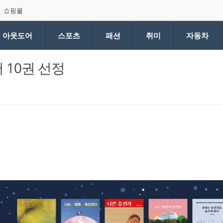
쇼핑몰
아웃도어
스포츠
패션
취미
자동차
서 10권 선정