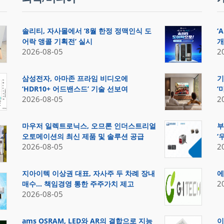
솔리티, 자사몰에서 ‘8월 한정 정맥인식 도
‘
어락 앵콜 기획전’ 실시
개
2026-08-05
2
삼성전자, 아마존 프라임 비디오에
기
‘HDR10+ 어드밴스드’ 기술 선보여
‘
2026-08-05
2
마우저 일렉트로닉스, 오므론 인더스트리얼
부
오토메이션의 최신 제품 및 솔루션 공급
‘
2026-08-05
2
지아이텍 이상권 대표, 자사주 두 차례 장내
에
2
매수… 책임경영 통한 주주가치 제고
2026-08-05
ams OSRAM, LED와 AR의 결합으로 지능
이