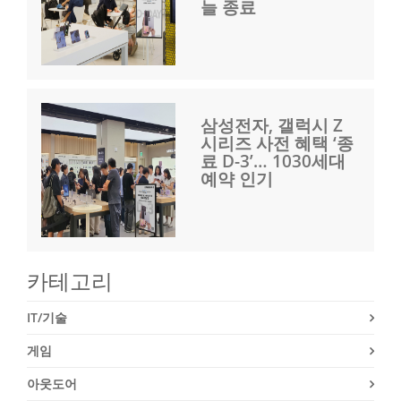
늘 종료
삼성전자, 갤럭시 Z
시리즈 사전 혜택 ‘종
료 D-3’… 1030세대
예약 인기
카테고리
IT/기술
게임
아웃도어