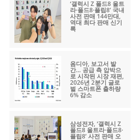
‘갤럭시 Z 폴드8 울트
라·폴드8·플립8’ 국내
사전 판매 144만대,
역대 최다 판매 신기
록
옴디아, 보고서 발
간… 공급 측 압박으
로 시작된 시장 재편,
2026년 2분기 글로
벌 스마트폰 출하량
6% 감소
삼성전자, ‘갤럭시 Z
폴드8 울트라·폴드8·
플립8’ 사전 판매 오