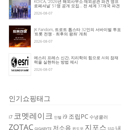
KOICA, ‘2026년 해외사무소·재외공관 파견 영프
로페셔널’ 51명 공개 모집… 전 세계 37개국 파견
2026-08-07
JK Fandom, 트로트 톱스타 32인의 서바이벌 투표
‘트롯 전쟁 - 최후의 왕좌’ 개최
2026-08-07
에스리 프레스 신간, 지리학의 힘으로 AI의 잠재
력을 실현하는 방법 제시
2026-08-07
인기쇼핑태그
코멧레이크
조립PC
i9
i7
수냉쿨러
인텔
ZOTAC
지포스
저소음
내
GIGABYTE
윈도우
SSD