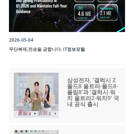
2026-05-04
무단복제,전송을 금합니다.
IT정보포털
삼성전자, ‘갤럭시 Z
폴드8 울트라·폴드8·
플립8’과 ‘갤럭시 워
치 울트라2·워치9’ 국
내 공식 출시