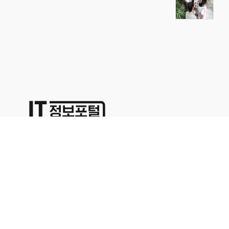
상호명:(주)명성코퍼레이션 주소:서울시 영등포구 경인로71길 70,
1402호
대표이사:이용석 사업자등록번호:676-86-00024 통신판매업신고
2015-서울영등포-0329
본사업자는 통신판매중개자이며 통신판매의 당사자가 아닙니다. 따라서 상품거래정보 및 거
래에 대하여 책임을 지지않습니다. 위에 표시된 상품정보나 가격은 해당 사이트의 사정으로
인해 다르거나 변경될 수 있으므로 충분한 정보를 확인하시고 구매하시기 바랍니다.문의 사
항은 해당업체의 고객센터를 이용해 주십시오.