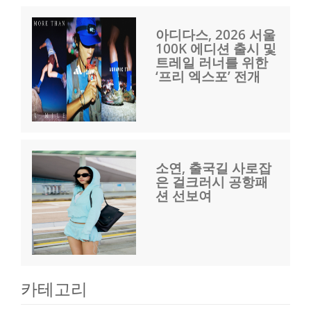
아디다스, 2026 서울
100K 에디션 출시 및
트레일 러너를 위한
‘프리 엑스포’ 전개
소연, 출국길 사로잡
은 걸크러시 공항패
션 선보여
카테고리