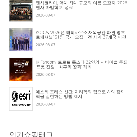
멘사코리아, 역대 최대 규모의 여름 모꼬지 ‘2026
멘사 마법학교’ 성료
2026-08-07
KOICA, ‘2026년 해외사무소·재외공관 파견 영프
로페셔널’ 51명 공개 모집… 전 세계 37개국 파견
2026-08-07
JK Fandom, 트로트 톱스타 32인의 서바이벌 투표
‘트롯 전쟁 - 최후의 왕좌’ 개최
2026-08-07
에스리 프레스 신간, 지리학의 힘으로 AI의 잠재
력을 실현하는 방법 제시
2026-08-07
인기쇼핑태그