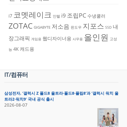
코멧레이크
조립PC
i9
i7
수냉쿨러
인텔
ZOTAC
지포스
저소음
내
GIGABYTE
윈도우
SSD
올인원
장그래픽
웹디자이너용
고성
게임용
사무용
캐드용
4K
능
IT/컴퓨터
삼성전자, ‘갤럭시 Z 폴드8 울트라·폴드8·플립8’과 ‘갤럭시 워치 울
트라2·워치9’ 국내 공식 출시
2026-08-07