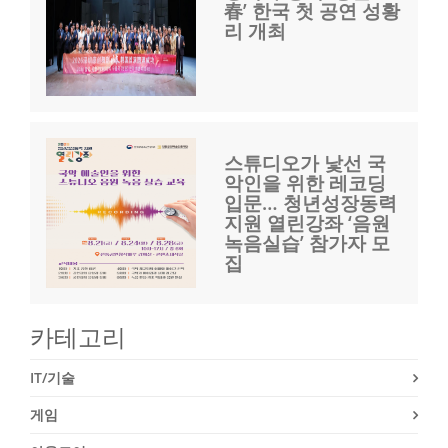
春’ 한국 첫 공연 성황
리 개최
스튜디오가 낯선 국
악인을 위한 레코딩
입문… 청년성장동력
지원 열린강좌 ‘음원
녹음실습’ 참가자 모
집
카테고리
IT/기술
게임