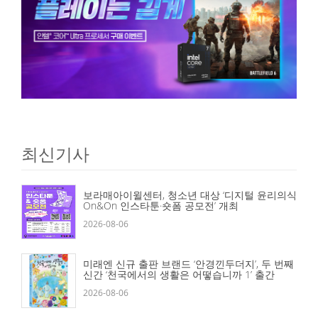
최신기사
보라매아이윌센터, 청소년 대상 ‘디지털 윤리의식
On&On 인스타툰·숏폼 공모전’ 개최
2026-08-06
미래엔 신규 출판 브랜드 ‘안경낀두더지’, 두 번째
신간 ‘천국에서의 생활은 어떻습니까 1’ 출간
2026-08-06