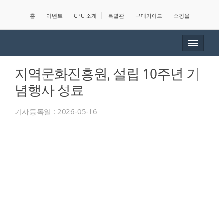
홈
이벤트
CPU 소개
특별관
구매가이드
쇼핑몰
Toggle
navigat
지역문화진흥원, 설립 10주년 기
념행사 성료
기사등록일 : 2026-05-16