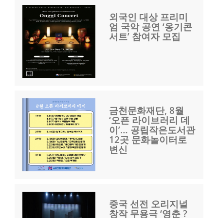
외국인 대상 프리미
엄 국악 공연 ‘옹기콘
서트’ 참여자 모집
금천문화재단, 8월
‘오픈 라이브러리 데
이’… 공립작은도서관
12곳 문화놀이터로
변신
중국 선전 오리지널
창작 무용극 ‘영춘 ?