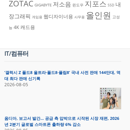
ZOTAC
지포스
저소음
내
GIGABYTE
윈도우
SSD
올인원
장그래픽
웹디자이너용
고성
게임용
사무용
캐드용
4K
능
IT/컴퓨터
‘갤럭시 Z 폴드8 울트라·폴드8·플립8’ 국내 사전 판매 144만대, 역
대 최다 판매 신기록
2026-08-05
옴디아, 보고서 발간… 공급 측 압박으로 시작된 시장 재편, 2026
년 2분기 글로벌 스마트폰 출하량 6% 감소