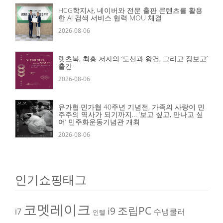
HCG학지사, 네이버와 전문 출판 콘텐츠를 활용
한 AI·검색 서비스 협력 MOU 체결
2026-08-06
렛츠북, 최홍 저자의 ‘도선과 왕건, 그리고 장보고’
출간
2026-08-06
유가협·민가협 40주년 기념전, 가족의 사랑이 민
주주의 역사가 되기까지… ‘보고 싶고, 만나고 싶
어’ 민주화운동기념관 개최
2026-08-06
인기쇼핑태그
코멧레이크
조립PC
i9
i7
수냉쿨러
인텔