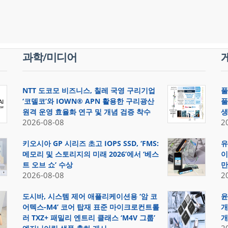
과학/미디어
NTT 도코모 비즈니스, 칠레 국영 구리기업
풀
‘코델코’와 IOWN® APN 활용한 구리광산
풀
원격 운영 효율화 연구 및 개념 검증 착수
생
2026-08-08
2
키오시아 GP 시리즈 초고 IOPS SSD, ‘FMS:
유
메모리 및 스토리지의 미래 2026’에서 ‘베스
이
트 오브 쇼’ 수상
만
2026-08-08
2
도시바, 시스템 제어 애플리케이션용 ‘암 코
윤
어텍스-M4’ 코어 탑재 표준 마이크로컨트롤
개
러 TXZ+ 패밀리 엔트리 클래스 ‘M4V 그룹’
개