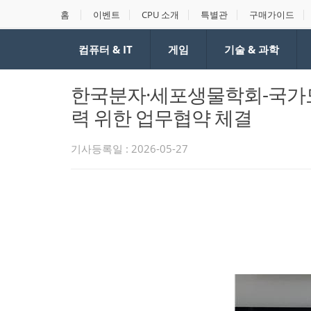
홈
이벤트
CPU 소개
특별관
구매가이드
컴퓨터 & IT
게임
기술 & 과학
한국분자·세포생물학회-국가모
력 위한 업무협약 체결
기사등록일 : 2026-05-27