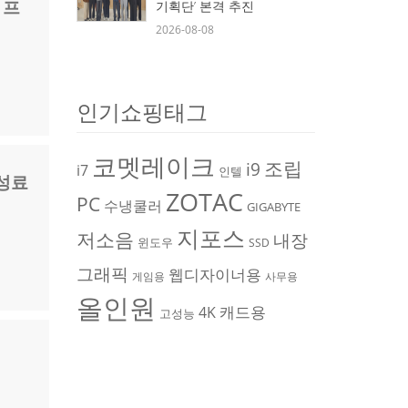
 프
기획단’ 본격 추진
2026-08-08
인기쇼핑태그
코멧레이크
조립
i9
i7
인텔
 성료
ZOTAC
PC
수냉쿨러
GIGABYTE
지포스
저소음
내장
윈도우
SSD
그래픽
웹디자이너용
게임용
사무용
올인원
캐드용
4K
고성능