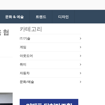
문화 & 예술
트랜드
디자인
카테고리
 협
IT/기술
게임
아웃도어
취미
자동차
문화/예술