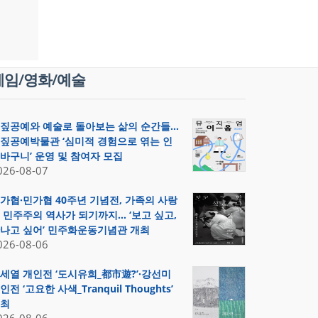
게임/영화/예술
짚공예와 예술로 돌아보는 삶의 순간들…
짚공예박물관 ‘심미적 경험으로 엮는 인
바구니’ 운영 및 참여자 모집
026-08-07
가협·민가협 40주년 기념전, 가족의 사랑
 민주주의 역사가 되기까지… ‘보고 싶고,
나고 싶어’ 민주화운동기념관 개최
026-08-06
세열 개인전 ‘도시유희_都市遊?’·강선미
인전 ‘고요한 사색_Tranquil Thoughts’
최