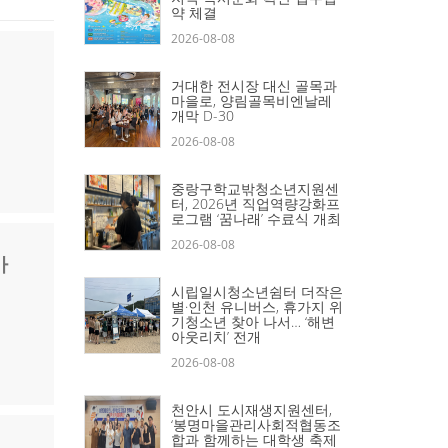
약 체결
2026-08-08
거대한 전시장 대신 골목과
마을로, 양림골목비엔날레
개막 D-30
2026-08-08
중랑구학교밖청소년지원센
터, 2026년 직업역량강화프
로그램 ‘꿈나래’ 수료식 개최
2026-08-08
가
시립일시청소년쉼터 더작은
별·인천 유니버스, 휴가지 위
기청소년 찾아 나서… ‘해변
아웃리치’ 전개
2026-08-08
천안시 도시재생지원센터,
‘봉명마을관리사회적협동조
합과 함께하는 대학생 축제