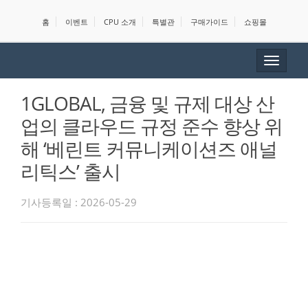
홈
이벤트
CPU 소개
특별관
구매가이드
쇼핑몰
Toggle
navigat
1GLOBAL, 금융 및 규제 대상 산
업의 클라우드 규정 준수 향상 위
해 ‘베린트 커뮤니케이션즈 애널
리틱스’ 출시
기사등록일 : 2026-05-29