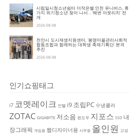
시립일시청소년쉼터 더작은별·인천 유니버스, 휴
가지 위기청소년 찾아 나서… ‘해변 아웃리치’ 전
개
2026-08-08
천안시 도시재생지원센터, ‘봉명마을관리사회적
협동조합과 함께하는 대학생 축제기획단’ 본격
추진
2026-08-08
인기쇼핑태그
코멧레이크
조립PC
i9
i7
수냉쿨러
인텔
ZOTAC
지포스
저소음
내
GIGABYTE
윈도우
SSD
올인원
장그래픽
웹디자이너용
고성
게임용
사무용