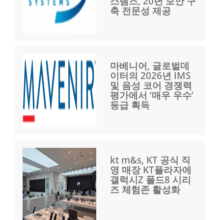
스템즈, 20년 보안 구
축 전문성 제공
마베니어, 글로벌데
이터의 2026년 IMS
및 음성 코어 경쟁력
평가에서 ‘매우 우수’
등급 획득
kt m&s, KT 공식 직
영 매장 KT플라자에
갤럭시Z 폴드8 시리
즈 체험존 활성화