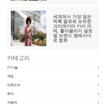
세계에서 가장 많은
틱톡 팔로워 보유한
크리에이터 카비 라
메, 홀라플라이 글로
벌 브랜드 앰배서더
로 합류
카테고리
IT/기술
게임
아웃도어
취미
자동차