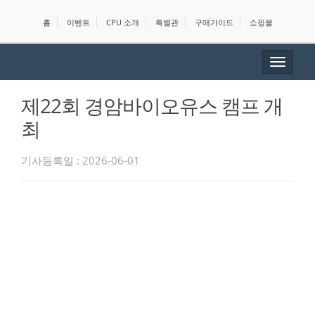
홈
이벤트
CPU 소개
특별관
구매가이드
쇼핑몰
Toggle
navigat
제22회 경암바이오유스 캠프 개
최
기사등록일 : 2026-06-01