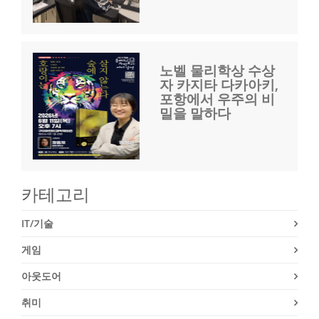
노벨 물리학상 수상
자 카지타 다카아키,
포항에서 우주의 비
밀을 말하다
카테고리
IT/기술
게임
아웃도어
취미