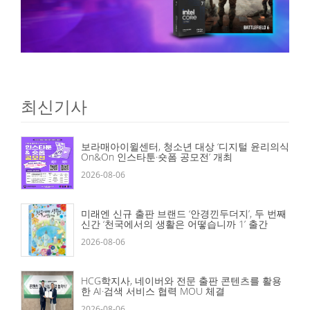
최신기사
보라매아이윌센터, 청소년 대상 ‘디지털 윤리의식
On&On 인스타툰·숏폼 공모전’ 개최
2026-08-06
미래엔 신규 출판 브랜드 ‘안경낀두더지’, 두 번째
신간 ‘천국에서의 생활은 어떻습니까 1’ 출간
2026-08-06
HCG학지사, 네이버와 전문 출판 콘텐츠를 활용
한 AI·검색 서비스 협력 MOU 체결
2026-08-06