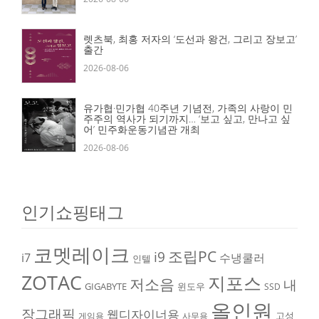
렛츠북, 최홍 저자의 ‘도선과 왕건, 그리고 장보고’
출간
2026-08-06
유가협·민가협 40주년 기념전, 가족의 사랑이 민
주주의 역사가 되기까지… ‘보고 싶고, 만나고 싶
어’ 민주화운동기념관 개최
2026-08-06
인기쇼핑태그
코멧레이크
조립PC
i9
i7
수냉쿨러
인텔
ZOTAC
지포스
저소음
내
GIGABYTE
윈도우
SSD
올인원
장그래픽
웹디자이너용
고성
게임용
사무용