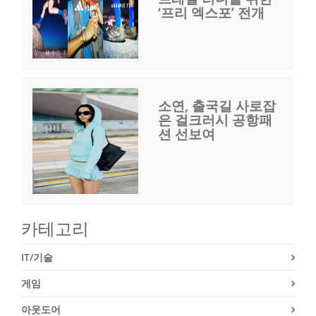
‘프리 엑스포’ 전개
소연, 출국길 사로잡
은 걸크러시 공항패
션 선보여
카테고리
IT/기술
게임
아웃도어