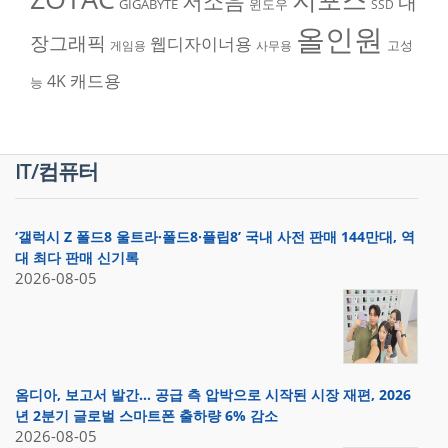
저소음
내
GIGABYTE
윈도우
SSD
올인원
장그래픽
웹디자이너용
고성
게임용
사무용
캐드용
4K
능
IT/컴퓨터
‘갤럭시 Z 폴드8 울트라·폴드8·플립8’ 국내 사전 판매 144만대, 역
대 최다 판매 신기록
2026-08-05
옴디아, 보고서 발간… 공급 측 압박으로 시작된 시장 재편, 2026
년 2분기 글로벌 스마트폰 출하량 6% 감소
2026-08-05