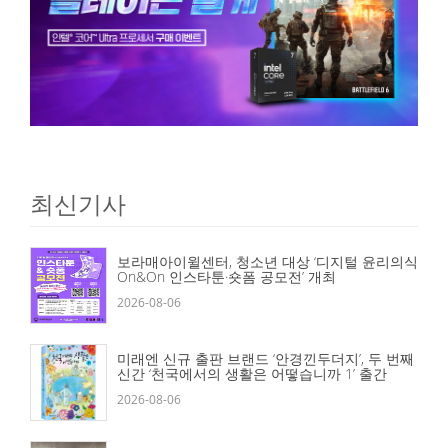
최신기사
보라매아이윌센터, 청소년 대상 ‘디지털 윤리의식
On&On 인스타툰·숏폼 공모전’ 개최
2026-08-06
미래엔 신규 출판 브랜드 ‘안경낀두더지’, 두 번째
신간 ‘천국에서의 생활은 어떻습니까 1’ 출간
2026-08-06