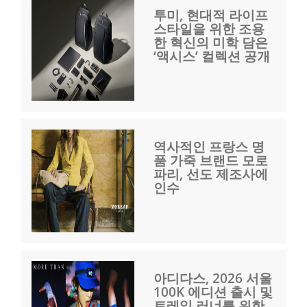
투미, 현대적 라이프
스타일을 위한 조용
한 혁신의 미학 담은
‘액시스’ 컬렉션 공개
역사적인 프랑스 명
품 가죽 브랜드 모로
파리, 선도 제조사에
인수
아디다스, 2026 서울
100K 에디션 출시 및
트레일 러너를 위한