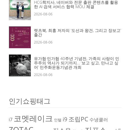
HCG학지사, 네이버와 전문 출판 콘텐츠를 활용
한 AI·검색 서비스 협력 MOU 체결
2026-08-06
렛츠북, 최홍 저자의 ‘도선과 왕건, 그리고 장보고’
출간
2026-08-06
유가협·민가협 40주년 기념전, 가족의 사랑이 민
주주의 역사가 되기까지… ‘보고 싶고, 만나고 싶
어’ 민주화운동기념관 개최
2026-08-06
인기쇼핑태그
코멧레이크
조립PC
i9
i7
수냉쿨러
인텔
ZOTAC
지포스