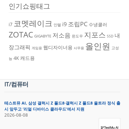
인기쇼핑태그
코멧레이크
조립PC
i9
i7
수냉쿨러
인텔
ZOTAC
지포스
저소음
내
GIGABYTE
윈도우
SSD
올인원
장그래픽
웹디자이너용
고성
게임용
사무용
캐드용
4K
능
IT/컴퓨터
테스트뮤 AI, 삼성 갤럭시 Z 폴드8·갤럭시 Z 폴드8 울트라 정식 출
시 앞두고 ‘리얼 디바이스 클라우드’에서 지원
2026-08-08