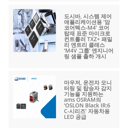
도시바, 시스템 제어
애플리케이션용 ‘암
코어텍스-M4’ 코어
탑재 표준 마이크로
컨트롤러 TXZ+ 패밀
리 엔트리 클래스
‘M4V 그룹’ 엔지니어
링 샘플 출하 개시
마우저, 운전자 모니
터링 및 탑승자 감지
기능을 지원하는
ams OSRAM의
‘OSLON Black IR:6
C-시리즈’ 자동차용
LED 공급