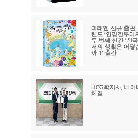
미래엔 신규 출판 
랜드 ‘안경낀두더지
두 번째 신간 ‘천
서의 생활은 어떻
까 1’ 출간
HCG학지사, 네이
체결