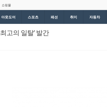
쇼핑몰
아웃도어
스포츠
패션
취미
자동차
최고의 일탈’ 발간