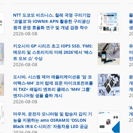
NTT 도코모 비즈니스, 칠레 국영 구리기업
풀
‘코델코’와 IOWN® APN 활용한 구리광산
풀
원격 운영 효율화 연구 및 개념 검증 착수
생
2026-08-08
2
키오시아 GP 시리즈 초고 IOPS SSD, ‘FMS:
유
메모리 및 스토리지의 미래 2026’에서 ‘베스
이
트 오브 쇼’ 수상
만
2026-08-08
2
도시바, 시스템 제어 애플리케이션용 ‘암 코
윤
어텍스-M4’ 코어 탑재 표준 마이크로컨트롤
개
러 TXZ+ 패밀리 엔트리 클래스 ‘M4V 그룹’
개
2
엔지니어링 샘플 출하 개시
2026-08-08
‘
마우저, 운전자 모니터링 및 탑승자 감지 기
개
2
능을 지원하는 ams OSRAM의 ‘OSLON
Black IR:6 C-시리즈’ 자동차용 LED 공급
2026-08-08