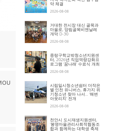
약 체결
2026-08-08
거대한 전시장 대신 골목과
마을로, 양림골목비엔날레
개막 D-30
2026-08-08
중랑구학교밖청소년지원센
터, 2026년 직업역량강화프
로그램 ‘꿈나래’ 수료식 개최
2026-08-08
MOU
시립일시청소년쉼터 더작은
별·인천 유니버스, 휴가지 위
기청소년 찾아 나서… ‘해변
아웃리치’ 전개
2026-08-08
천안시 도시재생지원센터,
‘봉명마을관리사회적협동조
합과 함께하는 대학생 축제