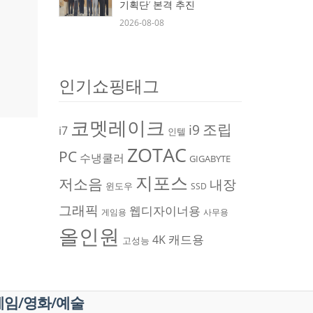
기획단’ 본격 추진
2026-08-08
인기쇼핑태그
코멧레이크
조립
i9
i7
인텔
ZOTAC
PC
수냉쿨러
GIGABYTE
지포스
저소음
내장
윈도우
SSD
그래픽
웹디자이너용
게임용
사무용
올인원
캐드용
4K
고성능
게임/영화/예술