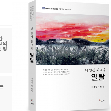
,
I의
 방
는