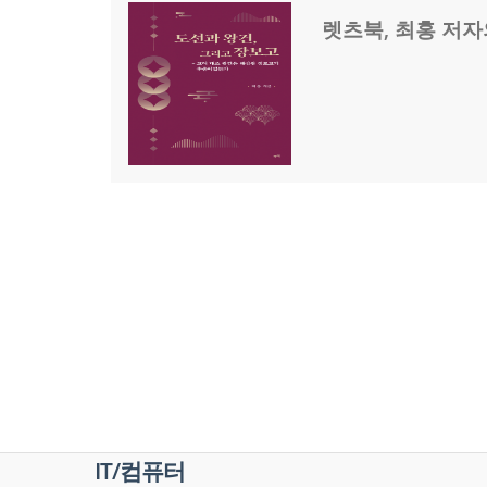
렛츠북, 최홍 저자
IT/컴퓨터