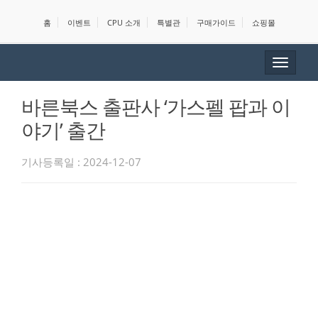
홈
이벤트
CPU 소개
특별관
구매가이드
쇼핑몰
Toggle
navigat
바른북스 출판사 ‘가스펠 팝과 이
야기’ 출간
기사등록일 : 2024-12-07