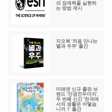
의 잠재력을 실현하
는 방법 제시
지오북 ‘처음 만나는
별과 우주’ 출간
미래엔 신규 출판 브
랜드 ‘안경낀두더지’,
두 번째 신간 ‘천국에
서의 생활은 어떻습
니까 1’ 출간