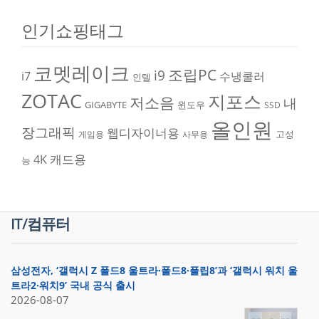
인기쇼핑태그
코멧레이크
조립PC
i9
i7
수냉쿨러
인텔
ZOTAC
지포스
저소음
내
GIGABYTE
윈도우
SSD
올인원
장그래픽
웹디자이너용
고성
게임용
사무용
캐드용
4K
능
IT/컴퓨터
삼성전자, ‘갤럭시 Z 폴드8 울트라·폴드8·플립8’과 ‘갤럭시 워치 울
트라2·워치9’ 국내 공식 출시
2026-08-07