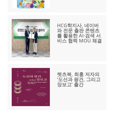
HCG학지사, 네이버
와 전문 출판 콘텐츠
를 활용한 AI·검색 서
비스 협력 MOU 체결
렛츠북, 최홍 저자의
‘도선과 왕건, 그리고
장보고’ 출간