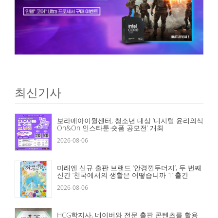
최신기사
보라매아이윌센터, 청소년 대상 ‘디지털 윤리의식
On&On 인스타툰·숏폼 공모전’ 개최
2026-08-06
미래엔 신규 출판 브랜드 ‘안경낀두더지’, 두 번째
신간 ‘천국에서의 생활은 어떻습니까 1’ 출간
2026-08-06
HCG학지사, 네이버와 전문 출판 콘텐츠를 활용