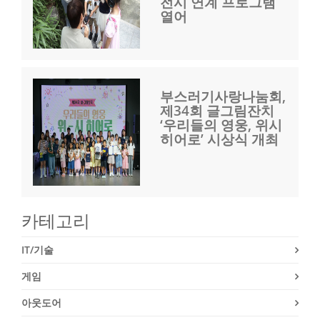
전시 연계 프로그램
열어
부스러기사랑나눔회,
제34회 글그림잔치
‘우리들의 영웅, 위시
히어로’ 시상식 개최
카테고리
IT/기술
게임
아웃도어