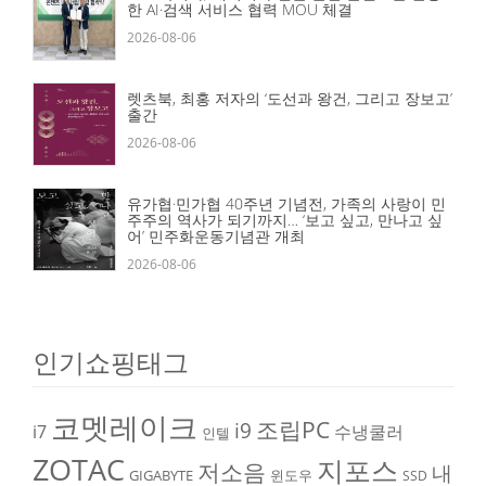
한 AI·검색 서비스 협력 MOU 체결
2026-08-06
렛츠북, 최홍 저자의 ‘도선과 왕건, 그리고 장보고’
출간
2026-08-06
유가협·민가협 40주년 기념전, 가족의 사랑이 민
주주의 역사가 되기까지… ‘보고 싶고, 만나고 싶
어’ 민주화운동기념관 개최
2026-08-06
인기쇼핑태그
코멧레이크
조립PC
i9
i7
수냉쿨러
인텔
ZOTAC
지포스
저소음
내
GIGABYTE
윈도우
SSD