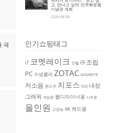
역사가 되기까지… ‘보고 싶
고, 만나고 싶어’ 민주화운동
기념관 개최
2026-08-06
인기쇼핑태그
자 극
코멧레이크
조립
i9
i7
인텔
ZOTAC
PC
수냉쿨러
GIGABYTE
지포스
저소음
내장
윈도우
SSD
그래픽
웹디자이너용
게임용
사무용
올인원
캐드용
4K
고성능