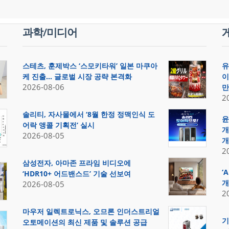
과학/미디어
스테츠, 훈제박스 ‘스모키타워’ 일본 마쿠아
유
케 진출… 글로벌 시장 공략 본격화
이
2026-08-06
만
2
솔리티, 자사몰에서 ‘8월 한정 정맥인식 도
윤
어락 앵콜 기획전’ 실시
개
2026-08-05
개
2
삼성전자, 아마존 프라임 비디오에
‘
‘HDR10+ 어드밴스드’ 기술 선보여
개
2026-08-05
2
마우저 일렉트로닉스, 오므론 인더스트리얼
기
오토메이션의 최신 제품 및 솔루션 공급