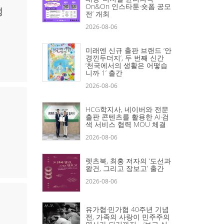
On&On 인스타툰·숏폼 공모
성
전’ 개최
2026-08-06
미래엔 신규 출판 브랜드 ‘안
경낀두더지’, 두 번째 신간
‘천국에서의 생활은 어떻습
니까 1’ 출간
2026-08-06
HCG학지사, 네이버와 전문
출판 콘텐츠를 활용한 AI·검
색 서비스 협력 MOU 체결
2026-08-06
렛츠북, 최홍 저자의 ‘도선과
왕건, 그리고 장보고’ 출간
2026-08-06
유가협·민가협 40주년 기념
전, 가족의 사랑이 민주주의