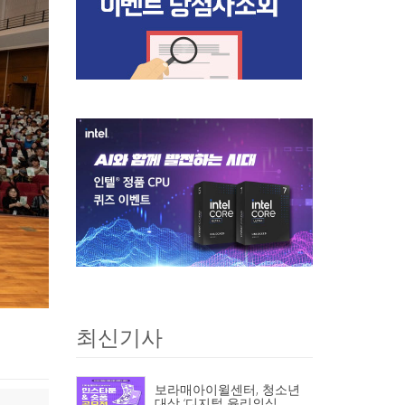
최신기사
보라매아이윌센터, 청소년
대상 ‘디지털 윤리의식