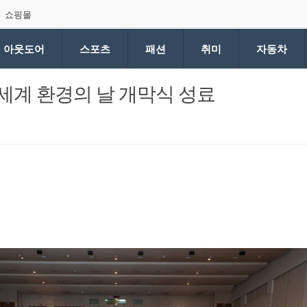
쇼핑몰
아웃도어
스포츠
패션
취미
자동차
세계 환경의 날 개막식 성료