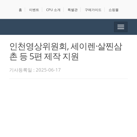
홈
이벤트
CPU 소개
특별관
구매가이드
쇼핑몰
Toggle
navigat
인천영상위원회, 세이렌·살찐삼
촌 등 5편 제작 지원
기사등록일 : 2025-06-17