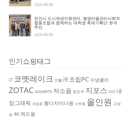
2026-08-08
천안시 도시재생지원센터, ‘봉명마을관리사회적
협동조합과 함께하는 대학생 축제기획단’ 본격
추진
2026-08-08
인기쇼핑태그
코멧레이크
조립PC
i9
i7
수냉쿨러
인텔
ZOTAC
지포스
저소음
내
GIGABYTE
윈도우
SSD
올인원
장그래픽
웹디자이너용
고성
게임용
사무용
캐드용
4K
능