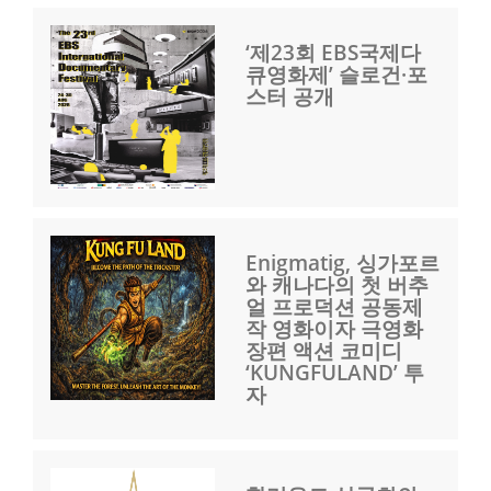
‘제23회 EBS국제다
큐영화제’ 슬로건·포
스터 공개
Enigmatig, 싱가포르
와 캐나다의 첫 버추
얼 프로덕션 공동제
작 영화이자 극영화
장편 액션 코미디
‘KUNGFULAND’ 투
자