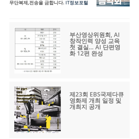
무단복제,전송을 금합니다.
IT정보포털
부산영상위원회, AI
창작인력 양성 교육
첫 결실… AI 단편영
화 12편 완성
제23회 EBS국제다큐
영화제 개최 일정 및
개최지 공개