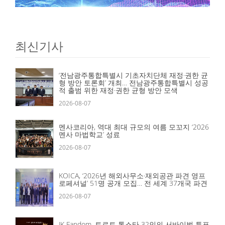
최신기사
‘전남광주통합특별시 기초자치단체 재정·권한 균
형 방안 토론회’ 개최… 전남광주통합특별시 성공
적 출범 위한 재정·권한 균형 방안 모색
2026-08-07
멘사코리아, 역대 최대 규모의 여름 모꼬지 ‘2026
멘사 마법학교’ 성료
2026-08-07
KOICA, ‘2026년 해외사무소·재외공관 파견 영프
로페셔널’ 51명 공개 모집… 전 세계 37개국 파견
2026-08-07
JK Fandom, 트로트 톱스타 32인의 서바이벌 투표