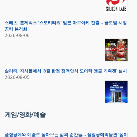
스테츠, 훈제박스 ‘스모키타워’ 일본 마쿠아케 진출… 글로벌 시장
공략 본격화
2026-08-06
솔리티, 자사몰에서 ‘8월 한정 정맥인식 도어락 앵콜 기획전’ 실시
2026-08-05
게임/영화/예술
풀짚공예와 예술로 돌아보는 삶의 순간들… 풀짚공예박물관 ‘심미