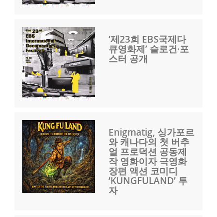
‘제23회 EBS국제다
큐영화제’ 슬로건·포
스터 공개
Enigmatig, 싱가포르
와 캐나다의 첫 버추
얼 프로덕션 공동제
작 영화이자 극영화
장편 액션 코미디
‘KUNGFULAND’ 투
자