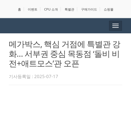
홈
이벤트
CPU 소개
특별관
구매가이드
쇼핑몰
Toggle
navigat
메가박스, 핵심 거점에 특별관 강
화… 서부권 중심 목동점 ‘돌비 비
전+애트모스’관 오픈
기사등록일 : 2025-07-17