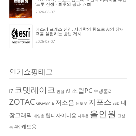
‘트롯 전쟁 - 최후의 왕좌’ 개최
2026-08-07
에스리 프레스 신간, 지리학의 힘으로 AI의 잠재
력을 실현하는 방법 제시
2026-08-07
인기쇼핑태그
코멧레이크
조립PC
i9
i7
수냉쿨러
인텔
ZOTAC
지포스
저소음
내
GIGABYTE
윈도우
SSD
올인원
장그래픽
웹디자이너용
고성
게임용
사무용
캐드용
4K
능