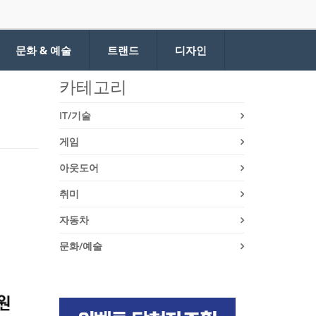
문화 & 예술
트랜드
디자인
카테고리
IT/기술
게임
아웃도어
취미
자동차
문화/예술