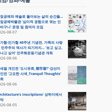
게임/영화/예술
짚공예와 예술로 돌아보는 삶의 순간들…
짚공예박물관 ‘심미적 경험으로 엮는 인
바구니’ 운영 및 참여자 모집
026-08-07
가협·민가협 40주년 기념전, 가족의 사랑
 민주주의 역사가 되기까지… ‘보고 싶고,
나고 싶어’ 민주화운동기념관 개최
026-08-06
세열 개인전 ‘도시유희_都市遊?’·강선미
인전 ‘고요한 사색_Tranquil Thoughts’
최
026-08-06
Architecture’s Inscriptions’ 상하이에서
막
026-08-05