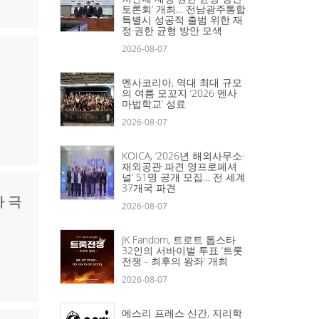
토론회’ 개최… 전남광주통합
특별시 성공적 출범 위한 재
정·권한 균형 방안 모색
2026-08-07
멘사코리아, 역대 최대 규모
의 여름 모꼬지 ‘2026 멘사
마법학교’ 성료
2026-08-07
KOICA, ‘2026년 해외사무소·
재외공관 파견 영프로페셔
널’ 51명 공개 모집… 전 세계
37개국 파견
자 극
2026-08-07
JK Fandom, 트로트 톱스타
32인의 서바이벌 투표 ‘트롯
전쟁 - 최후의 왕좌’ 개최
2026-08-07
에스리 프레스 신간, 지리학