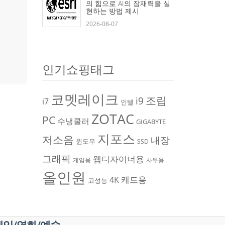
의 힘으로 AI의 잠재력을 실
현하는 방법 제시
2026-08-07
인기쇼핑태그
코멧레이크
조립
i9
i7
인텔
ZOTAC
PC
수냉쿨러
GIGABYTE
지포스
저소음
내장
윈도우
SSD
그래픽
웹디자이너용
게임용
사무용
올인원
캐드용
4K
고성능