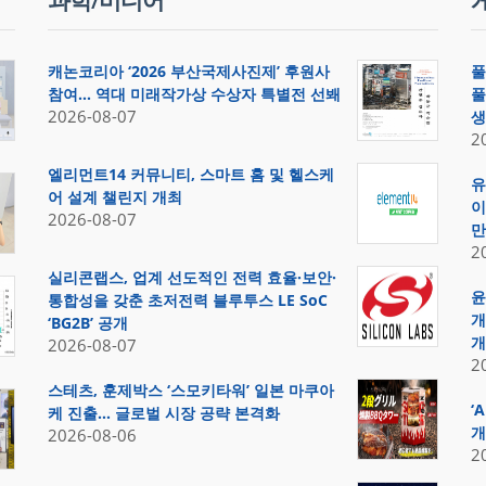
과학/미디어
캐논코리아 ‘2026 부산국제사진제’ 후원사
풀
참여… 역대 미래작가상 수상자 특별전 선봬
풀
2026-08-07
생
2
엘리먼트14 커뮤니티, 스마트 홈 및 헬스케
유
어 설계 챌린지 개최
이
2026-08-07
만
2
실리콘랩스, 업계 선도적인 전력 효율·보안·
윤
통합성을 갖춘 초저전력 블루투스 LE SoC
개
‘BG2B’ 공개
개
2026-08-07
2
스테츠, 훈제박스 ‘스모키타워’ 일본 마쿠아
‘
케 진출… 글로벌 시장 공략 본격화
개
2026-08-06
2