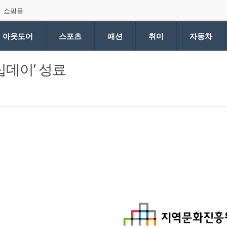
쇼핑몰
아웃도어
스포츠
패션
취미
자동차
십데이’ 성료