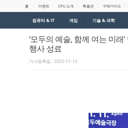
홈
이벤트
CPU 소개
특별관
구매가이드
컴퓨터 & IT
게임
기술 & 과학
‘모두의 예술, 함께 여는 미래
행사 성료
기사등록일 : 2025-11-13