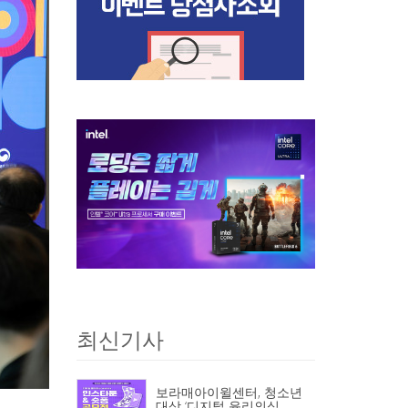
최신기사
보라매아이윌센터, 청소년
대상 ‘디지털 윤리의식