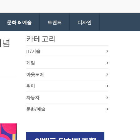
문화 & 예술
트랜드
디자인
카테고리
기념
IT/기술
게임
아웃도어
취미
자동차
문화/예술