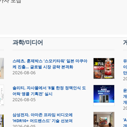
가자 모집
과학/미디어
스테츠, 훈제박스 ‘스모키타워’ 일본 마쿠아
유
케 진출… 글로벌 시장 공략 본격화
이
2026-08-06
만
2
솔리티, 자사몰에서 ‘8월 한정 정맥인식 도
윤
어락 앵콜 기획전’ 실시
개
2026-08-05
개
2
삼성전자, 아마존 프라임 비디오에
‘
‘HDR10+ 어드밴스드’ 기술 선보여
개
2026-08-05