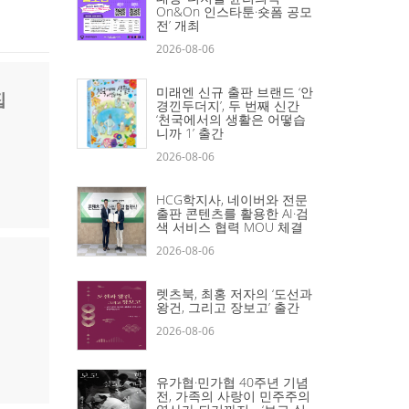
On&On 인스타툰·숏폼 공모
전’ 개최
2026-08-06
미래엔 신규 출판 브랜드 ‘안
집
경낀두더지’, 두 번째 신간
‘천국에서의 생활은 어떻습
니까 1’ 출간
2026-08-06
HCG학지사, 네이버와 전문
출판 콘텐츠를 활용한 AI·검
색 서비스 협력 MOU 체결
2026-08-06
렛츠북, 최홍 저자의 ‘도선과
왕건, 그리고 장보고’ 출간
2026-08-06
유가협·민가협 40주년 기념
전, 가족의 사랑이 민주주의