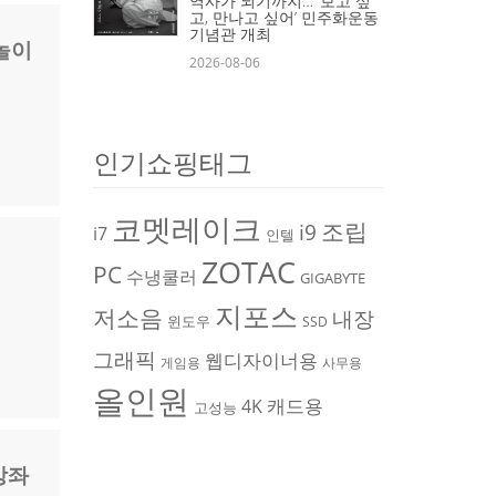
역사가 되기까지… ‘보고 싶
고, 만나고 싶어’ 민주화운동
기념관 개최
놀이
2026-08-06
인기쇼핑태그
코멧레이크
조립
i9
i7
인텔
ZOTAC
PC
수냉쿨러
GIGABYTE
지포스
저소음
내장
윈도우
SSD
그래픽
웹디자이너용
게임용
사무용
올인원
캐드용
4K
고성능
강좌