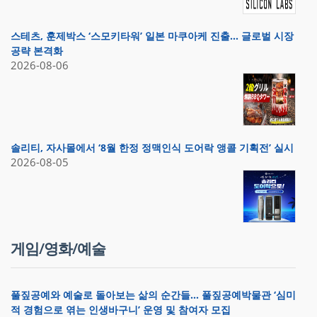
스테츠, 훈제박스 ‘스모키타워’ 일본 마쿠아케 진출… 글로벌 시장
공략 본격화
2026-08-06
솔리티, 자사몰에서 ‘8월 한정 정맥인식 도어락 앵콜 기획전’ 실시
2026-08-05
게임/영화/예술
풀짚공예와 예술로 돌아보는 삶의 순간들… 풀짚공예박물관 ‘심미
적 경험으로 엮는 인생바구니’ 운영 및 참여자 모집