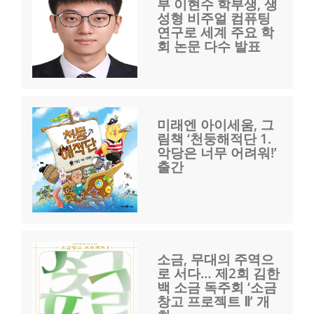
부 이현수 학부생, 생
성형 비주얼 컴퓨팅
연구로 세계 주요 학
회 논문 다수 발표
미래엔 아이세움, 그
림책 ‘천둥해적단 1.
악당은 너무 어려워!’
출간
소금, 무대의 주역으
로 서다… 제2회 김한
백 소금 독주회 ‘소금
창고 프로젝트 Ⅱ’ 개