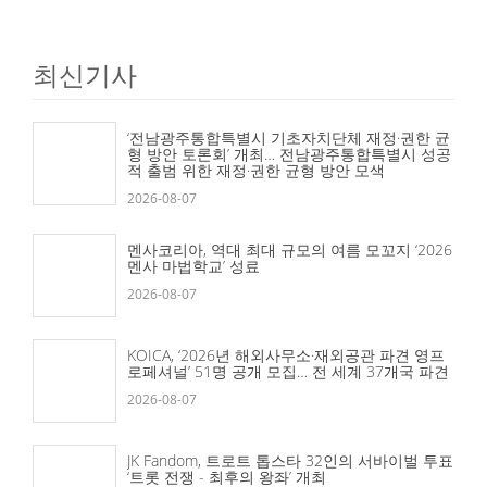
최신기사
‘전남광주통합특별시 기초자치단체 재정·권한 균
형 방안 토론회’ 개최… 전남광주통합특별시 성공
적 출범 위한 재정·권한 균형 방안 모색
2026-08-07
멘사코리아, 역대 최대 규모의 여름 모꼬지 ‘2026
멘사 마법학교’ 성료
2026-08-07
KOICA, ‘2026년 해외사무소·재외공관 파견 영프
로페셔널’ 51명 공개 모집… 전 세계 37개국 파견
2026-08-07
JK Fandom, 트로트 톱스타 32인의 서바이벌 투표
‘트롯 전쟁 - 최후의 왕좌’ 개최