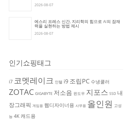
2026-08-07
에스리 프레스 신간, 지리학의 힘으로 AI의 잠재
력을 실현하는 방법 제시
2026-08-07
인기쇼핑태그
코멧레이크
조립PC
i9
i7
수냉쿨러
인텔
ZOTAC
지포스
저소음
내
GIGABYTE
윈도우
SSD
올인원
장그래픽
웹디자이너용
고성
게임용
사무용
캐드용
4K
능