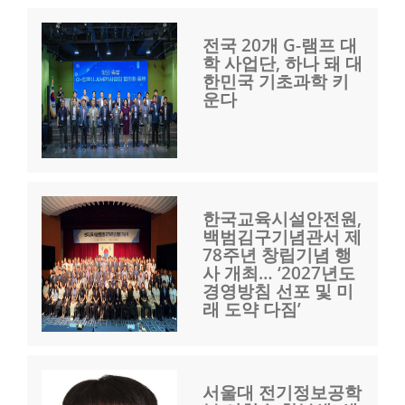
전국 20개 G-램프 대
학 사업단, 하나 돼 대
한민국 기초과학 키
운다
한국교육시설안전원,
백범김구기념관서 제
78주년 창립기념 행
사 개최… ‘2027년도
경영방침 선포 및 미
래 도약 다짐’
서울대 전기정보공학