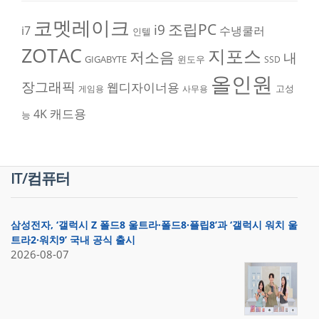
코멧레이크
조립PC
i9
i7
수냉쿨러
인텔
ZOTAC
지포스
저소음
내
GIGABYTE
윈도우
SSD
올인원
장그래픽
웹디자이너용
고성
게임용
사무용
캐드용
4K
능
IT/컴퓨터
삼성전자, ‘갤럭시 Z 폴드8 울트라·폴드8·플립8’과 ‘갤럭시 워치 울
트라2·워치9’ 국내 공식 출시
2026-08-07