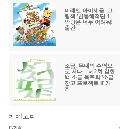
미래엔 아이세움, 그
림책 ‘천둥해적단 1.
악당은 너무 어려워!’
출간
소금, 무대의 주역으
로 서다… 제2회 김한
백 소금 독주회 ‘소금
창고 프로젝트 Ⅱ’ 개
최
카테고리
IT/기술