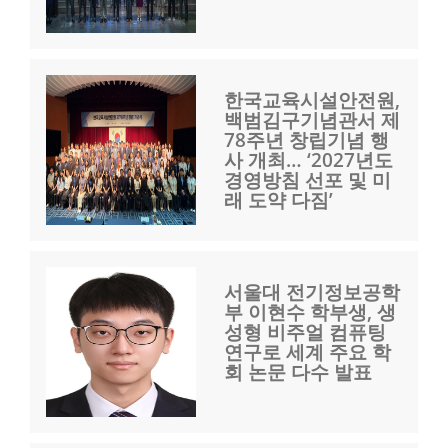
한국교육시설안전원,
백범김구기념관서 제
78주년 창립기념 행
사 개최… ‘2027년도
경영방침 선포 및 미
래 도약 다짐’
서울대 전기정보공학
부 이현수 학부생, 생
성형 비주얼 컴퓨팅
연구로 세계 주요 학
회 논문 다수 발표