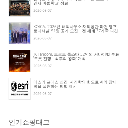
멘사 마법학교’ 성료
2026-08-07
KOICA, ‘2026년 해외사무소·재외공관 파견 영프
로페셔널’ 51명 공개 모집… 전 세계 37개국 파견
2026-08-07
JK Fandom, 트로트 톱스타 32인의 서바이벌 투표
‘트롯 전쟁 - 최후의 왕좌’ 개최
2026-08-07
에스리 프레스 신간, 지리학의 힘으로 AI의 잠재
력을 실현하는 방법 제시
2026-08-07
인기쇼핑태그