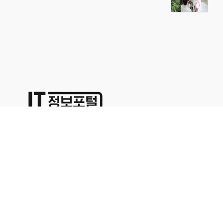
상호명:(주)명성코퍼레이션 주소:서울시 영등포구 경인로71길 70,
1402호
대표이사:이용석 사업자등록번호:676-86-00024 통신판매업신고
2015-서울영등포-0329
본사업자는 통신판매중개자이며 통신판매의 당사자가 아닙니다. 따라서 상품거래정보 및 거
래에 대하여 책임을 지지않습니다. 위에 표시된 상품정보나 가격은 해당 사이트의 사정으로
인해 다르거나 변경될 수 있으므로 충분한 정보를 확인하시고 구매하시기 바랍니다.문의 사
항은 해당업체의 고객센터를 이용해 주십시오.