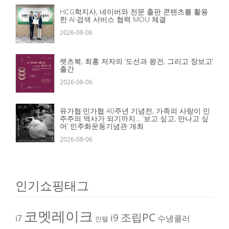
HCG학지사, 네이버와 전문 출판 콘텐츠를 활용
한 AI·검색 서비스 협력 MOU 체결
2026-08-06
렛츠북, 최홍 저자의 ‘도선과 왕건, 그리고 장보고’
출간
2026-08-06
유가협·민가협 40주년 기념전, 가족의 사랑이 민
주주의 역사가 되기까지… ‘보고 싶고, 만나고 싶
어’ 민주화운동기념관 개최
2026-08-06
인기쇼핑태그
코멧레이크
조립PC
i9
i7
수냉쿨러
인텔