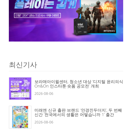
최신기사
보라매아이윌센터, 청소년 대상 ‘디지털 윤리의식
On&On 인스타툰·숏폼 공모전’ 개최
2026-08-06
미래엔 신규 출판 브랜드 ‘안경낀두더지’, 두 번째
신간 ‘천국에서의 생활은 어떻습니까 1’ 출간
2026-08-06