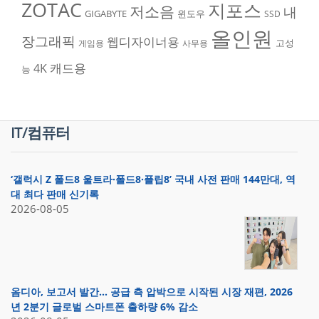
ZOTAC
지포스
저소음
내
GIGABYTE
윈도우
SSD
올인원
장그래픽
웹디자이너용
고성
게임용
사무용
캐드용
4K
능
IT/컴퓨터
‘갤럭시 Z 폴드8 울트라·폴드8·플립8’ 국내 사전 판매 144만대, 역
대 최다 판매 신기록
2026-08-05
옴디아, 보고서 발간… 공급 측 압박으로 시작된 시장 재편, 2026
년 2분기 글로벌 스마트폰 출하량 6% 감소