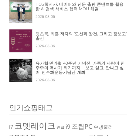
HCG학지사, 네이버와 전문 출판 콘텐츠를 활용
한 AI·검색 서비스 협력 MOU 체결
2026-08-06
렛츠북, 최홍 저자의 ‘도선과 왕건, 그리고 장보고’
출간
2026-08-06
유가협·민가협 40주년 기념전, 가족의 사랑이 민
주주의 역사가 되기까지… ‘보고 싶고, 만나고 싶
어’ 민주화운동기념관 개최
2026-08-06
인기쇼핑태그
코멧레이크
조립PC
i9
i7
수냉쿨러
인텔