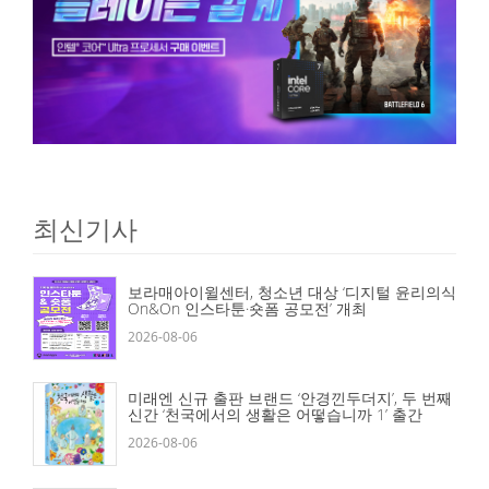
최신기사
보라매아이윌센터, 청소년 대상 ‘디지털 윤리의식
On&On 인스타툰·숏폼 공모전’ 개최
2026-08-06
미래엔 신규 출판 브랜드 ‘안경낀두더지’, 두 번째
신간 ‘천국에서의 생활은 어떻습니까 1’ 출간
2026-08-06