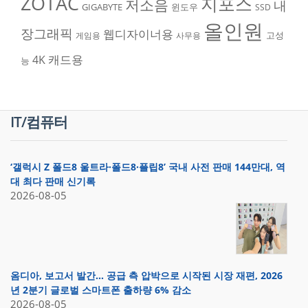
ZOTAC
지포스
저소음
내
GIGABYTE
윈도우
SSD
올인원
장그래픽
웹디자이너용
고성
게임용
사무용
캐드용
4K
능
IT/컴퓨터
‘갤럭시 Z 폴드8 울트라·폴드8·플립8’ 국내 사전 판매 144만대, 역
대 최다 판매 신기록
2026-08-05
옴디아, 보고서 발간… 공급 측 압박으로 시작된 시장 재편, 2026
년 2분기 글로벌 스마트폰 출하량 6% 감소
2026-08-05