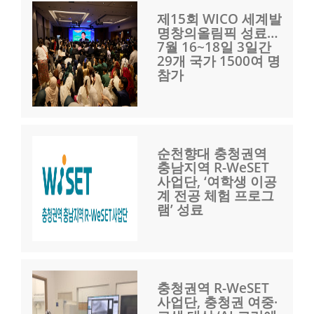
제15회 WICO 세계발
명창의올림픽 성료…
7월 16~18일 3일간
29개 국가 1500여 명
참가
순천향대 충청권역
충남지역 R-WeSET
사업단, ‘여학생 이공
계 전공 체험 프로그
램’ 성료
충청권역 R-WeSET
사업단, 충청권 여중·