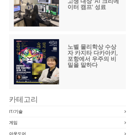
고생 대상 ‘AI 크리에
이터 캠프’ 성료
노벨 물리학상 수상
자 카지타 다카아키,
포항에서 우주의 비
밀을 말하다
카테고리
IT/기술
게임
아웃도어