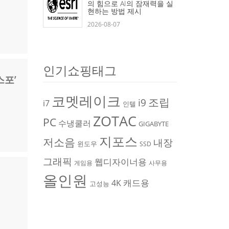
의 힘으로 AI의 잠재력을 실
현하는 방법 제시
2026-08-07
인기쇼핑태그
스포’
코멧레이크
조립
i9
i7
인텔
ZOTAC
PC
수냉쿨러
GIGABYTE
지포스
저소음
내장
윈도우
SSD
그래픽
웹디자이너용
게임용
사무용
올인원
캐드용
4K
고성능