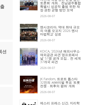
토론회’ 개최… 전남광주통합
 출
특별시 성공적 출범 위한 재
정·권한 균형 방안 모색
2026-08-07
멘사코리아, 역대 최대 규모
의 여름 모꼬지 ‘2026 멘사
마법학교’ 성료
2026-08-07
렉션
KOICA, ‘2026년 해외사무소·
재외공관 파견 영프로페셔
널’ 51명 공개 모집… 전 세계
37개국 파견
2026-08-07
JK Fandom, 트로트 톱스타
32인의 서바이벌 투표 ‘트롯
전쟁 - 최후의 왕좌’ 개최
2026-08-07
에스리 프레스 신간, 지리학