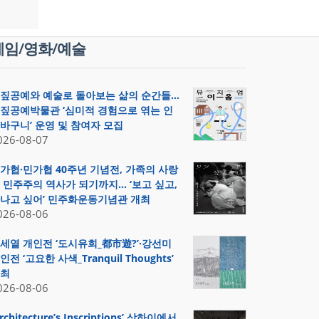
게임/영화/예술
짚공예와 예술로 돌아보는 삶의 순간들…
짚공예박물관 ‘심미적 경험으로 엮는 인
바구니’ 운영 및 참여자 모집
026-08-07
가협·민가협 40주년 기념전, 가족의 사랑
 민주주의 역사가 되기까지… ‘보고 싶고,
나고 싶어’ 민주화운동기념관 개최
026-08-06
세열 개인전 ‘도시유희_都市遊?’·강선미
인전 ‘고요한 사색_Tranquil Thoughts’
최
026-08-06
Architecture’s Inscriptions’ 상하이에서