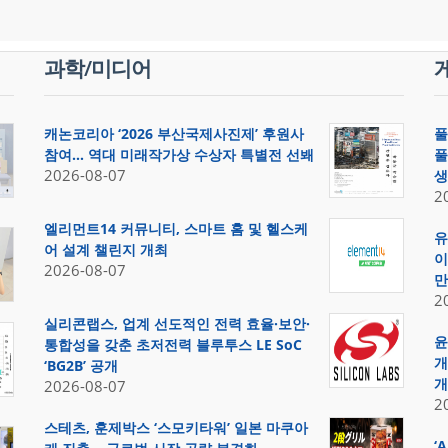
과학/미디어
캐논코리아 ‘2026 부산국제사진제’ 후원사
풀
참여… 역대 미래작가상 수상자 특별전 선봬
풀
2026-08-07
생
2
엘리먼트14 커뮤니티, 스마트 홈 및 헬스케
유
어 설계 챌린지 개최
이
2026-08-07
만
2
실리콘랩스, 업계 선도적인 전력 효율·보안·
윤
통합성을 갖춘 초저전력 블루투스 LE SoC
개
‘BG2B’ 공개
개
2026-08-07
2
스테츠, 훈제박스 ‘스모키타워’ 일본 마쿠아
‘