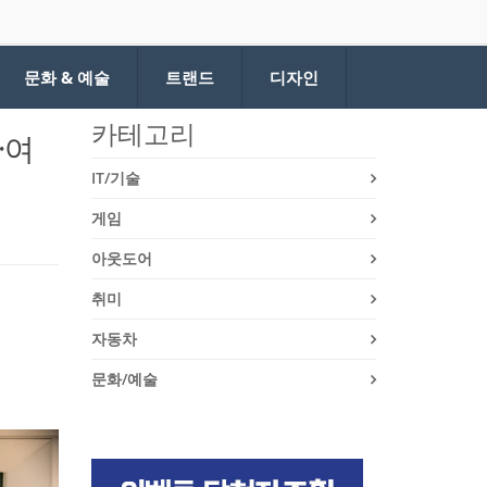
문화 & 예술
트랜드
디자인
카테고리
·여
IT/기술
게임
아웃도어
취미
자동차
문화/예술