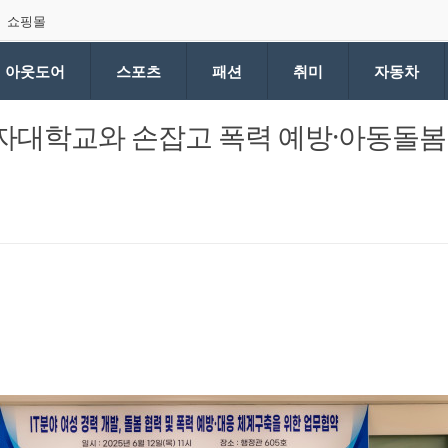
쇼핑몰
아웃도어
스포츠
패션
취미
자동차
대학교와 손잡고 폭력 예방·아동돌봄
원