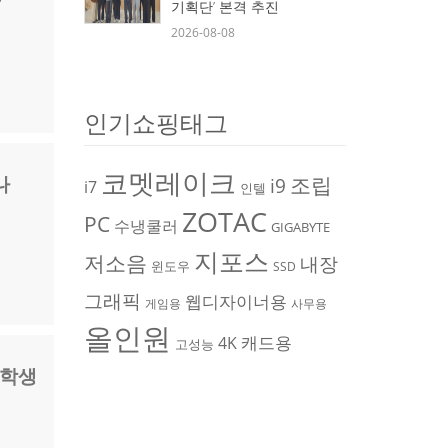
기획단’ 본격 추진
2026-08-08
인기쇼핑태그
코멧레이크
조립
나
i9
i7
인텔
ZOTAC
PC
수냉쿨러
GIGABYTE
지포스
저소음
내장
윈도우
SSD
그래픽
웹디자이너용
게임용
사무용
올인원
캐드용
4K
고성능
대학생