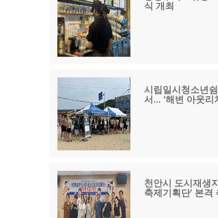
식 개최
시립일시청소년쉼터
서… ‘해변 아웃리
천안시 도시재생지
축제기획단’ 본격