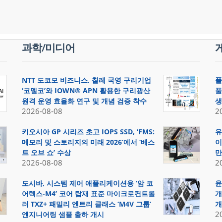
과학/미디어
NTT 도코모 비즈니스, 칠레 국영 구리기업
풀
‘코델코’와 IOWN® APN 활용한 구리광산
풀
원격 운영 효율화 연구 및 개념 검증 착수
생
2026-08-08
2
키오시아 GP 시리즈 초고 IOPS SSD, ‘FMS:
유
메모리 및 스토리지의 미래 2026’에서 ‘베스
이
트 오브 쇼’ 수상
만
2026-08-08
2
도시바, 시스템 제어 애플리케이션용 ‘암 코
윤
어텍스-M4’ 코어 탑재 표준 마이크로컨트롤
개
러 TXZ+ 패밀리 엔트리 클래스 ‘M4V 그룹’
개
2
엔지니어링 샘플 출하 개시