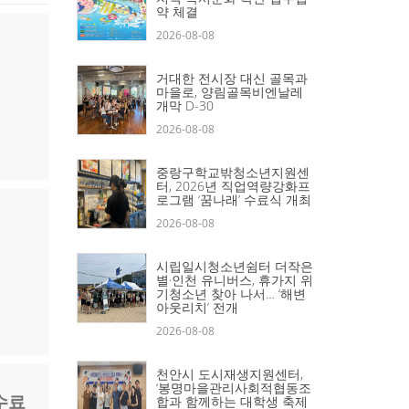
약 체결
2026-08-08
거대한 전시장 대신 골목과
마을로, 양림골목비엔날레
개막 D-30
2026-08-08
중랑구학교밖청소년지원센
터, 2026년 직업역량강화프
로그램 ‘꿈나래’ 수료식 개최
2026-08-08
시립일시청소년쉼터 더작은
별·인천 유니버스, 휴가지 위
기청소년 찾아 나서… ‘해변
아웃리치’ 전개
2026-08-08
천안시 도시재생지원센터,
‘봉명마을관리사회적협동조
수료
합과 함께하는 대학생 축제