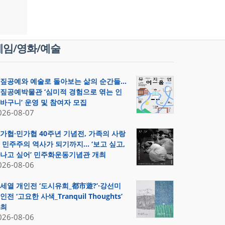
게임/영화/예술
짚공예와 예술로 돌아보는 삶의 순간들…
짚공예박물관 ‘심미적 경험으로 엮는 인
바구니’ 운영 및 참여자 모집
026-08-07
가협·민가협 40주년 기념전, 가족의 사랑
 민주주의 역사가 되기까지… ‘보고 싶고,
나고 싶어’ 민주화운동기념관 개최
026-08-06
세열 개인전 ‘도시유희_都市遊?’·강선미
인전 ‘고요한 사색_Tranquil Thoughts’
최
026-08-06