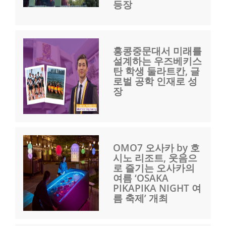
등장
홍콩중문대서 미래를
설계하는 우즈베키스
탄 학생 둘라트칸, 글
로벌 공학 인재로 성
장
OMO7 오사카 by 호
시노 리조트, 웃음으
로 즐기는 오사카의
여름 ‘OSAKA
PIKAPIKA NIGHT 여
름 축제’ 개최