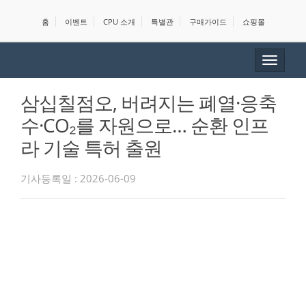
홈
이벤트
CPU 소개
특별관
구매가이드
쇼핑몰
Toggle
navigat
삼십칠점오, 버려지는 폐열·응축
수·CO₂를 자원으로… 순환 인프
라 기술 특허 출원
기사등록일 : 2026-06-09