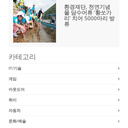
환경재단, 천연기념
물 담수어류 ‘황쏘가
리’ 치어 5000마리 방
류
카테고리
IT/기술
게임
아웃도어
취미
자동차
문화/예술