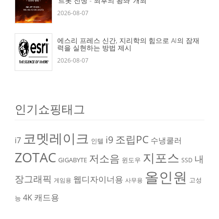
‘트롯 전쟁 - 최후의 왕좌’ 개최
2026-08-07
에스리 프레스 신간, 지리학의 힘으로 AI의 잠재
력을 실현하는 방법 제시
2026-08-07
인기쇼핑태그
코멧레이크
조립PC
i9
i7
수냉쿨러
인텔
ZOTAC
지포스
저소음
내
GIGABYTE
윈도우
SSD
올인원
장그래픽
웹디자이너용
고성
게임용
사무용
캐드용
4K
능