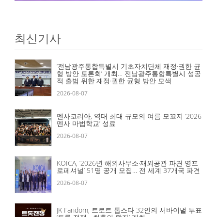
최신기사
‘전남광주통합특별시 기초자치단체 재정·권한 균
형 방안 토론회’ 개최… 전남광주통합특별시 성공
적 출범 위한 재정·권한 균형 방안 모색
2026-08-07
멘사코리아, 역대 최대 규모의 여름 모꼬지 ‘2026
멘사 마법학교’ 성료
2026-08-07
KOICA, ‘2026년 해외사무소·재외공관 파견 영프
로페셔널’ 51명 공개 모집… 전 세계 37개국 파견
2026-08-07
JK Fandom, 트로트 톱스타 32인의 서바이벌 투표