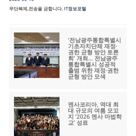
무단복제,전송을 금합니다.
IT정보포털
‘전남광주통합특별시
기초자치단체 재정·
권한 균형 방안 토론
회’ 개최… 전남광주
통합특별시 성공적
출범 위한 재정·권한
균형 방안 모색
멘사코리아, 역대 최
대 규모의 여름 모꼬
지 ‘2026 멘사 마법학
교’ 성료