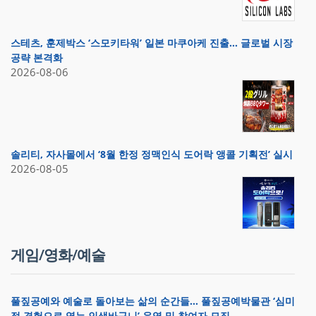
스테츠, 훈제박스 ‘스모키타워’ 일본 마쿠아케 진출… 글로벌 시장
공략 본격화
2026-08-06
솔리티, 자사몰에서 ‘8월 한정 정맥인식 도어락 앵콜 기획전’ 실시
2026-08-05
게임/영화/예술
풀짚공예와 예술로 돌아보는 삶의 순간들… 풀짚공예박물관 ‘심미
적 경험으로 엮는 인생바구니’ 운영 및 참여자 모집