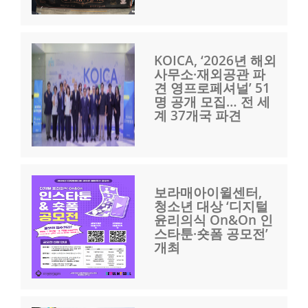
KOICA, ‘2026년 해외
사무소·재외공관 파
견 영프로페셔널’ 51
명 공개 모집… 전 세
계 37개국 파견
보라매아이윌센터,
청소년 대상 ‘디지털
윤리의식 On&On 인
스타툰·숏폼 공모전’
개최