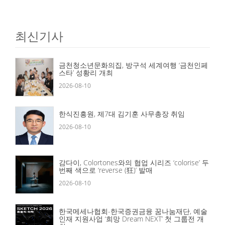
최신기사
금천청소년문화의집, 방구석 세계여행 ‘금천인페
스타’ 성황리 개최
2026-08-10
한식진흥원, 제7대 김기훈 사무총장 취임
2026-08-10
감다이, Colortones와의 협업 시리즈 ‘colorise’ 두
번째 색으로 ‘reverse (狂)’ 발매
2026-08-10
한국메세나협회-한국증권금융 꿈나눔재단, 예술
인재 지원사업 ‘희망 Dream NEXT’ 첫 그룹전 개