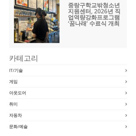
중랑구학교밖청소년
지원센터, 2026년 직
업역량강화프로그램
‘꿈나래’ 수료식 개최
카테고리
IT/기술
게임
아웃도어
취미
자동차
문화/예술