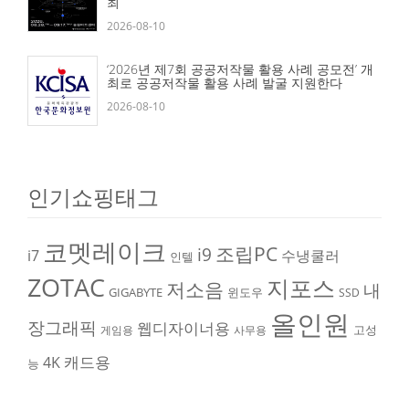
최
2026-08-10
‘2026년 제7회 공공저작물 활용 사례 공모전’ 개
최로 공공저작물 활용 사례 발굴 지원한다
2026-08-10
인기쇼핑태그
코멧레이크
조립PC
i9
i7
수냉쿨러
인텔
ZOTAC
지포스
저소음
내
GIGABYTE
윈도우
SSD
올인원
장그래픽
웹디자이너용
고성
게임용
사무용
캐드용
4K
능