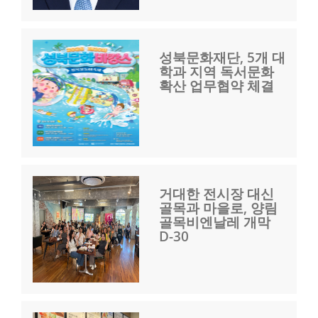
성북문화재단, 5개 대
학과 지역 독서문화
확산 업무협약 체결
거대한 전시장 대신
골목과 마을로, 양림
골목비엔날레 개막
D-30