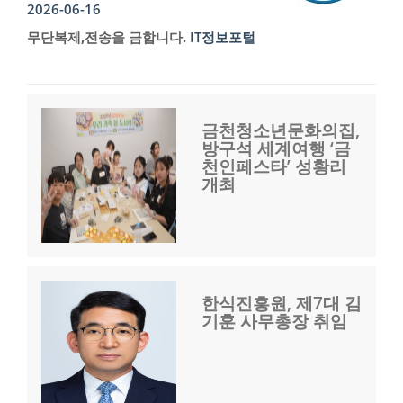
2026-06-16
무단복제,전송을 금합니다.
IT정보포털
금천청소년문화의집,
방구석 세계여행 ‘금
천인페스타’ 성황리
개최
한식진흥원, 제7대 김
기훈 사무총장 취임